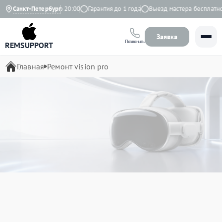
невно с 9:00 до 20:00
Санкт-Петербург
Гарантия до 1 года
Выезд мастера бесплатно
Заявка
Позвонить
REMSUPPORT
Главная
Ремонт vision pro