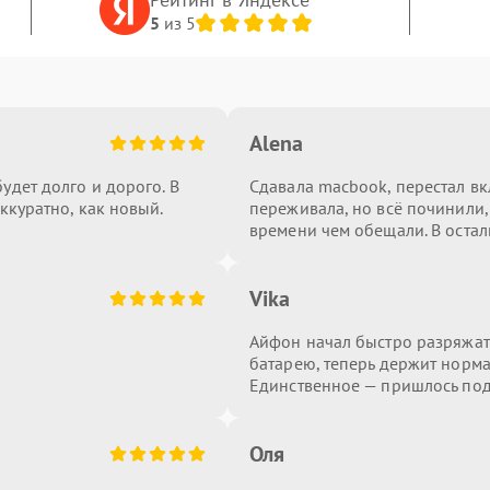
5
из 5
Alena
удет долго и дорого. В
Сдавала macbook, перестал вк
ккуратно, как новый.
переживала, но всё починили,
времени чем обещали. В остал
Vika
Айфон начал быстро разряжать
батарею, теперь держит норма
Единственное — пришлось под
Оля