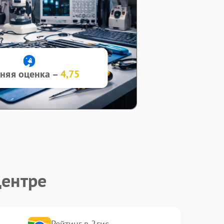
няя оценка –
4,75
центре
Рейтинг в 2гис