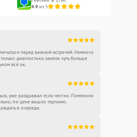
4.9
из 5
лючаться перед важной встречей. Немного
 только диагностика заняла чуть больше
ьном всё ок.
ся, уже раздражал если честно. Поменяли
льно, по цене вышло терпимо.
ождать в очереди.