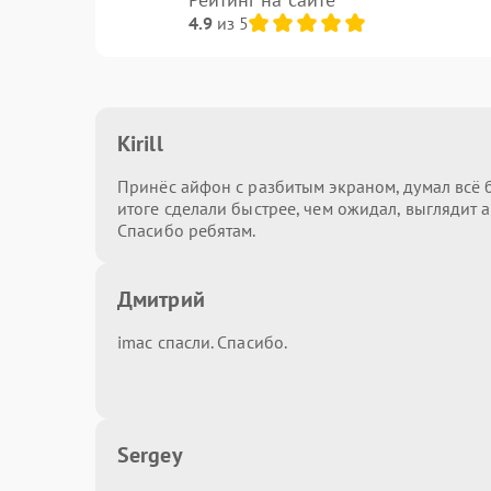
4.9
из 5
Kirill
Принёс айфон с разбитым экраном, думал всё б
итоге сделали быстрее, чем ожидал, выглядит а
Спасибо ребятам.
Дмитрий
imac спасли. Спасибо.
Sergey