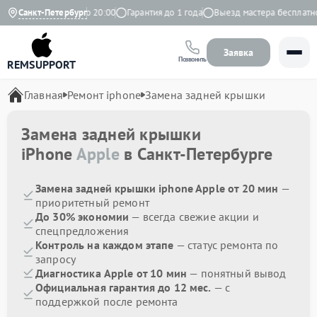
Ежедневно с 9:00 до 20:00
Санкт-Петербург
Гарантия до 1 года
Выезд мастера бесплатно
Заявка
Позвонить
REMSUPPORT
Главная
Ремонт iphone
Замена задней крышки
Замена задней крышки
iPhone
Apple
в Санкт-Петербурге
Замена задней крышки iphone Apple от 20 мин
—
приоритетный ремонт
До 30% экономии
— всегда свежие акции и
спецпредложения
Контроль на каждом этапе
— статус ремонта по
запросу
Диагностика Apple от 10 мин
— понятный вывод
Официальная гарантия до 12 мес.
— с
поддержкой после ремонта