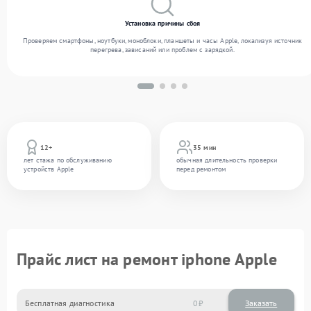
Установка причины сбоя
Проверяем смартфоны, ноутбуки, моноблоки, планшеты и часы Apple, локализуя источник
перегрева, зависаний или проблем с зарядкой.
12+
35 мин
лет стажа по обслуживанию
обычная длительность проверки
устройств Apple
перед ремонтом
Прайс лист на ремонт iphone Apple
Бесплатная диагностика
0
Заказать