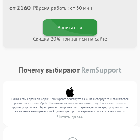
от 2160 ₽
Время работы: от 30 мин
Записаться
Скидка 20% при записи на сайте
Почему выбирают
RemSupport
Наша сеть сервисов Apple RemSupport действует в Санкт-Петербурге и занимается
ремонтом техники Apple. Специалисты восстанавливают ноутбуки, смартфоны и
другие устройства. Перед ремонтом производят первичную проверку устройств для
выявления неисправности. Администратор обговаривает с посетителем список
нужных услуг и цену. Только потом техники осуществляют восстановление с заменой
Читать далее
запчастей по необходимости. По окончании работ их качество подтверждается
финальным контролем всех режимов техники.