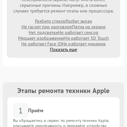
серьезные причины. Например, в сложных
случаях требуется ремонт платы или процессора.
Разбито стекло
Разбит экран
Не гаснет при разговоре
Пятна на экране
Нет подсветки
Не работает сенсор
Мерцает изображение
Не работает 3D Touch
Не работает Face ID
Не работает динамик
Показать еще
Этапы ремонта техники Apple
1
Приём
Вы обращаетесь в сервис по ремонту техники Apple,
описываете неисправность и передаёте устройство