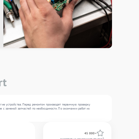
rt
угие устройства. Перед ремонтом производят первичную проверку
е с заменой запчастей по необходимости. По окончании работ их
45 000+
счастливых заказчиков по всей