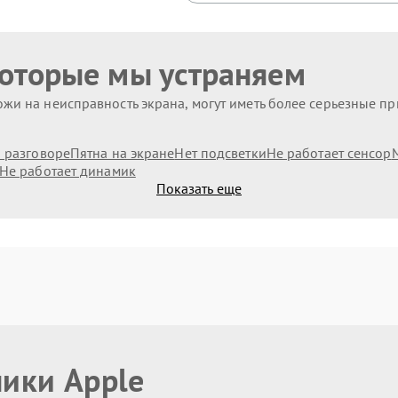
которые мы устраняем
жи на неисправность экрана, могут иметь более серьезные п
и разговоре
Пятна на экране
Нет подсветки
Не работает сенсор
Не работает динамик
Показать еще
ники Apple