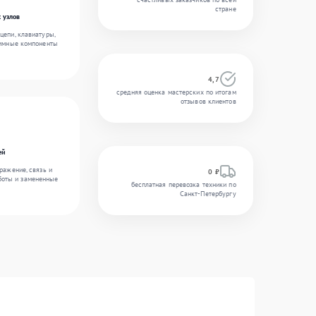
стране
 узлов
цепи, клавиатуры,
аммные компоненты
4,7
средняя оценка мастерских по итогам
отзывов клиентов
ей
ражение, связь и
0 ₽
боты и замененные
бесплатная перевозка техники по
Санкт-Петербургу