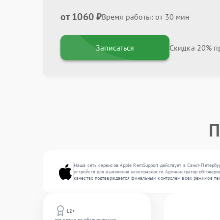
от 1060 ₽
Время работы: от 30 мин
Записаться
Скидка 20% пр
П
Наша сеть сервисов Apple RemSupport действует в Санкт-Петербу
устройств для выявления неисправности. Администратор обговарив
качество подтверждается финальным контролем всех режимов тех
12+
лет стажа по обслуживанию