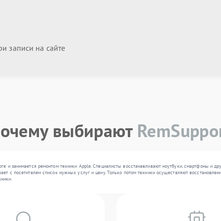
и записи на сайте
очему выбирают
RemSuppo
рге и занимается ремонтом техники Apple. Специалисты восстанавливают ноутбуки, смартфоны и др
ает с посетителем список нужных услуг и цену. Только потом техники осуществляют восстановлени
ники.