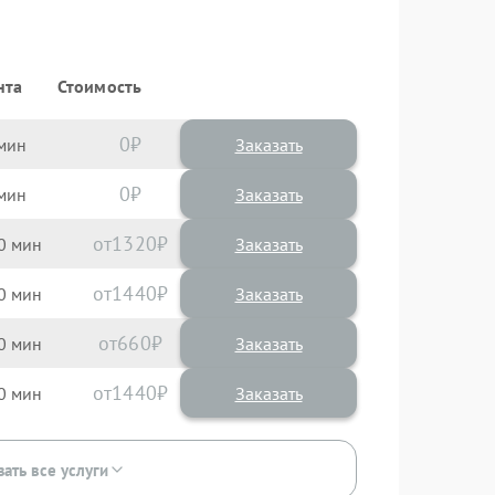
нта
Стоимость
0
Заказать
0
Заказать
1320
0
1440
0
660
0
1440
0
зать все услуги