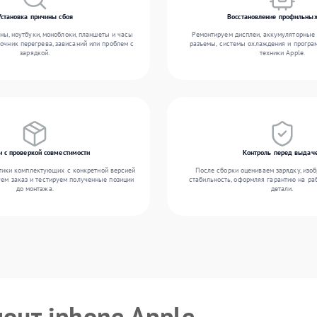
Установка причины сбоя
Восстановление профильных
ы, ноутбуки, моноблоки, планшеты и часы
Ремонтируем дисплеи, аккумуляторные 
точник перегрева, зависаний или проблем с
разъемы, системы охлаждения и прогр
зарядкой.
техники Apple.
и с проверкой совместимости
Контроль перед выдач
тики комплектующих с конкретной версией
После сборки оцениваем зарядку, изоб
уем заказ и тестируем полученные позиции
стабильность, оформляя гарантию на ра
до монтажа.
детали.
монт iphone Apple