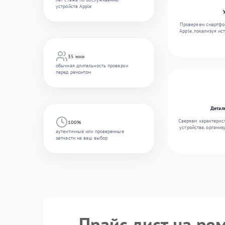
устройств Apple
Проверяем смартфон
Apple, локализуя ис
35 мин
обычная длительность проверки
перед ремонтом
Детал
Сверяем характерис
100%
устройства, организ
аутентичные или проверенные
запчасти на ваш выбор
Прайс лист на ре