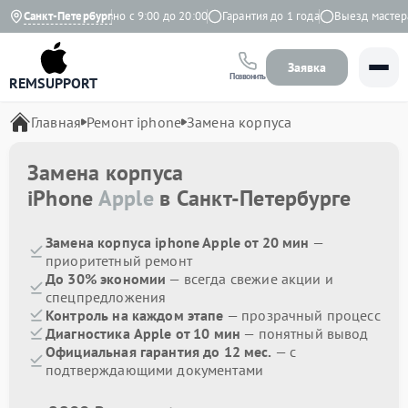
 Яндекс
Санкт-Петербург
Ежедневно с 9:00 до 20:00
Гарантия до 1 года
Выезд мастера б
Заявка
Позвонить
REMSUPPORT
Главная
Ремонт iphone
Замена корпуса
Замена корпуса
iPhone
Apple
в Санкт-Петербурге
Замена корпуса iphone Apple от 20 мин
—
приоритетный ремонт
До 30% экономии
— всегда свежие акции и
спецпредложения
Контроль на каждом этапе
— прозрачный процесс
Диагностика Apple от 10 мин
— понятный вывод
Официальная гарантия до 12 мес.
— с
подтверждающими документами