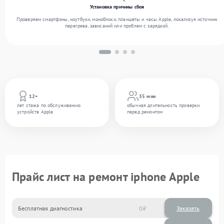
Установка причины сбоя
Проверяем смартфоны, ноутбуки, моноблоки, планшеты и часы Apple, локализуя источник
перегрева, зависаний или проблем с зарядкой.
12+
35 мин
лет стажа по обслуживанию
обычная длительность проверки
устройств Apple
перед ремонтом
Прайс лист на ремонт iphone Apple
Бесплатная диагностика
0
Заказать