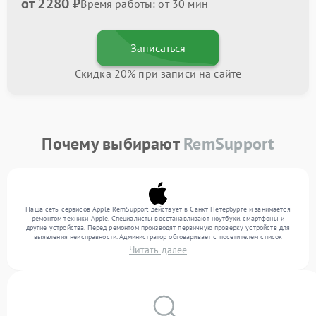
от 2280 ₽
Время работы: от 30 мин
Записаться
Скидка 20% при записи на сайте
Почему выбирают
RemSupport
Наша сеть сервисов Apple RemSupport действует в Санкт-Петербурге и занимается
ремонтом техники Apple. Специалисты восстанавливают ноутбуки, смартфоны и
другие устройства. Перед ремонтом производят первичную проверку устройств для
выявления неисправности. Администратор обговаривает с посетителем список
нужных услуг и цену. Только потом техники осуществляют восстановление с заменой
Читать далее
запчастей по необходимости. По окончании работ их качество подтверждается
финальным контролем всех режимов техники.