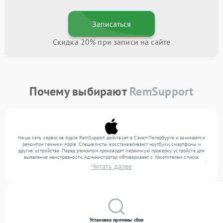
Записаться
Скидка 20% при записи на сайте
Почему выбирают
RemSupport
Наша сеть сервисов Apple RemSupport действует в Санкт-Петербурге и занимается
ремонтом техники Apple. Специалисты восстанавливают ноутбуки, смартфоны и
другие устройства. Перед ремонтом производят первичную проверку устройств для
выявления неисправности. Администратор обговаривает с посетителем список
нужных услуг и цену. Только потом техники осуществляют восстановление с заменой
Читать далее
запчастей по необходимости. По окончании работ их качество подтверждается
финальным контролем всех режимов техники.
Установка причины сбоя