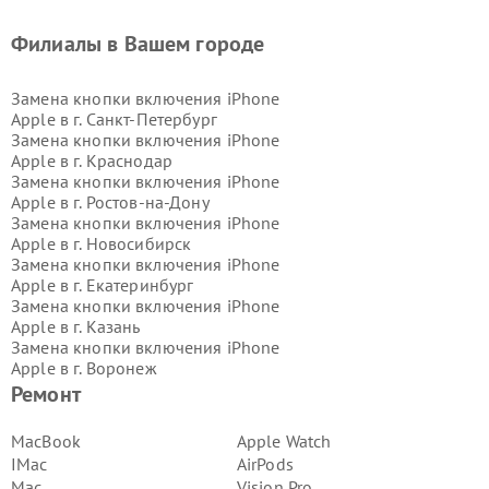
Филиалы в Вашем городе
Замена кнопки включения iPhone
Apple в г.
Санкт-Петербург
Замена кнопки включения iPhone
Apple в г.
Краснодар
Замена кнопки включения iPhone
Apple в г.
Ростов-на-Дону
Замена кнопки включения iPhone
Apple в г.
Новосибирск
Замена кнопки включения iPhone
Apple в г.
Екатеринбург
Замена кнопки включения iPhone
Apple в г.
Казань
Замена кнопки включения iPhone
Apple в г.
Воронеж
Замена кнопки включения iPhone
Ремонт
Apple в г.
Волгоград
Замена кнопки включения iPhone
MacBook
Apple Watch
Apple в г.
Самара
IMac
AirPods
Замена кнопки включения iPhone
Mac
Vision Pro