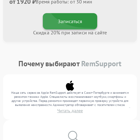
от 1920 ₽
Время работы: от 30 мин
Записаться
Скидка 20% при записи на сайте
Почему выбирают
RemSupport
Наша сеть сервисов Apple RemSupport действует в Санкт-Петербурге и занимается
ремонтом техники Apple. Специалисты восстанавливают ноутбуки, смартфоны и
другие устройства. Перед ремонтом производят первичную проверку устройств для
выявления неисправности. Администратор обговаривает с посетителем список
нужных услуг и цену. Только потом техники осуществляют восстановление с заменой
Читать далее
запчастей по необходимости. По окончании работ их качество подтверждается
финальным контролем всех режимов техники.