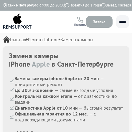
Яндекс
Санкт-Петербург
Ежедневно с 9:00 до 20:00
Гарантия до 1 года
Выезд мастера бе
Заявка
Позвонить
REMSUPPORT
Главная
Ремонт iphone
Замена камеры
Замена камеры
iPhone
Apple
в Санкт-Петербурге
Замена камеры iphone Apple от 20 мин
—
приоритетный ремонт
До 30% экономии
— самые выгодные условия
Контроль на каждом этапе
— от диагностики до
выдачи
Диагностика Apple от 10 мин
— быстрый результат
Официальная гарантия до 12 мес.
— с
подтверждающими документами