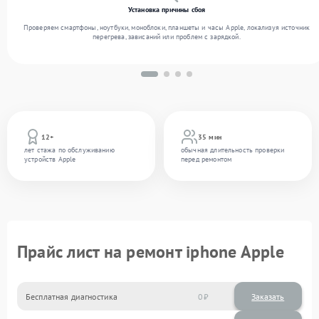
Установка причины сбоя
Проверяем смартфоны, ноутбуки, моноблоки, планшеты и часы Apple, локализуя источник
перегрева, зависаний или проблем с зарядкой.
12+
35 мин
лет стажа по обслуживанию
обычная длительность проверки
устройств Apple
перед ремонтом
Прайс лист на ремонт iphone Apple
Бесплатная диагностика
0
Заказать