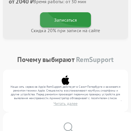
от 2040 ₽
Время работы: от 30 мин
Записаться
Скидка 20% при записи на сайте
Почему выбирают
RemSupport
Наша сеть сервисов Apple RemSupport действует в Санкт-Петербурге и занимается
ремонтом техники Apple. Специалисты восстанавливают ноутбуки, смартфоны и
другие устройства. Перед ремонтом производят первичную проверку устройств для
выявления неисправности. Администратор обговаривает с посетителем список
нужных услуг и цену. Только потом техники осуществляют восстановление с заменой
Читать далее
запчастей по необходимости. По окончании работ их качество подтверждается
финальным контролем всех режимов техники.