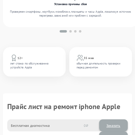
Установка причины сбоя
Проверяем смартфоны, ноутбуки, моноблоки, планшеты и часы Apple, локализуя источник
перегрева, зависаний или проблем с зарядкой.
12+
35 мин
лет стажа по обслуживанию
обычная длительность проверки
устройств Apple
перед ремонтом
Прайс лист на ремонт iphone Apple
Бесплатная диагностика
0
Заказать