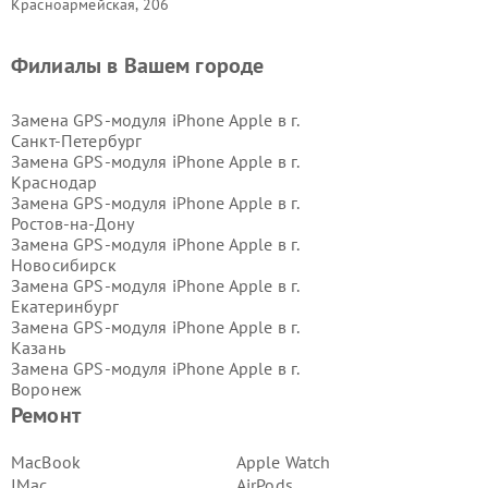
Красноармейская, 206
Филиалы в Вашем городе
Замена GPS-модуля iPhone Apple в г.
Санкт-Петербург
Замена GPS-модуля iPhone Apple в г.
Краснодар
Замена GPS-модуля iPhone Apple в г.
Ростов-на-Дону
Замена GPS-модуля iPhone Apple в г.
Новосибирск
Замена GPS-модуля iPhone Apple в г.
Екатеринбург
Замена GPS-модуля iPhone Apple в г.
Казань
Замена GPS-модуля iPhone Apple в г.
Воронеж
Замена GPS-модуля iPhone Apple в г.
Ремонт
Волгоград
Замена GPS-модуля iPhone Apple в г.
MacBook
Apple Watch
Самара
IMac
AirPods