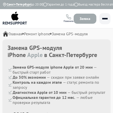
Ежедневно с 9:00 до 20:00
Санкт-Петербург
Гарантия до 1 года
Выезд мастера бесплатно
Заявка
Позвонить
REMSUPPORT
Главная
Ремонт iphone
Замена GPS-модуля
Замена GPS-модуля
iPhone
Apple
в Санкт-Петербурге
Замена GPS-модуля iphone Apple от 20 мин
—
быстрый старт работ
До 30% экономии
— скидки при заявке онлайн
Контроль на каждом этапе
— статус ремонта по
запросу
Диагностика Apple от 10 мин
— быстрый результат
Официальная гарантия до 12 мес.
— любые
проверки результата