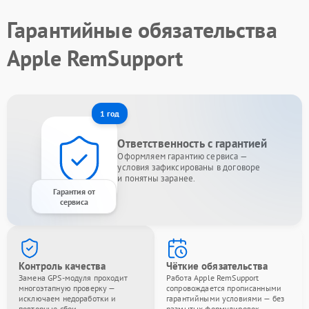
Гарантийные обязательства
Apple RemSupport
1 год
Ответственность с гарантией
Оформляем гарантию сервиса —
условия зафиксированы в договоре
и понятны заранее.
Гарантия от
сервиса
Контроль качества
Чёткие обязательства
Замена GPS-модуля проходит
Работа Apple RemSupport
многоэтапную проверку —
сопровождается прописанными
исключаем недоработки и
гарантийными условиями — без
повторные сбои.
размытых формулировок.