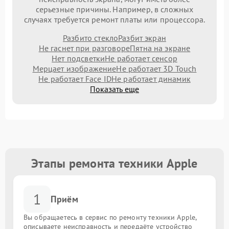
серьезные причины. Например, в сложных
случаях требуется ремонт платы или процессора.
Разбито стекло
Разбит экран
Не гаснет при разговоре
Пятна на экране
Нет подсветки
Не работает сенсор
Мерцает изображение
Не работает 3D Touch
Не работает Face ID
Не работает динамик
Показать еще
Этапы ремонта техники Apple
1
Приём
Вы обращаетесь в сервис по ремонту техники Apple,
описываете неисправность и передаёте устройство