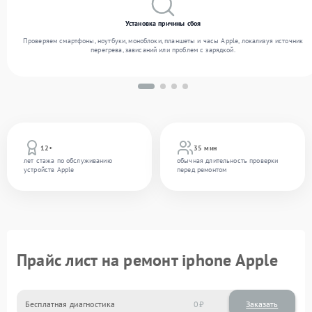
Установка причины сбоя
Проверяем смартфоны, ноутбуки, моноблоки, планшеты и часы Apple, локализуя источник
перегрева, зависаний или проблем с зарядкой.
12+
35 мин
лет стажа по обслуживанию
обычная длительность проверки
устройств Apple
перед ремонтом
Прайс лист на ремонт iphone Apple
Бесплатная диагностика
0
Заказать