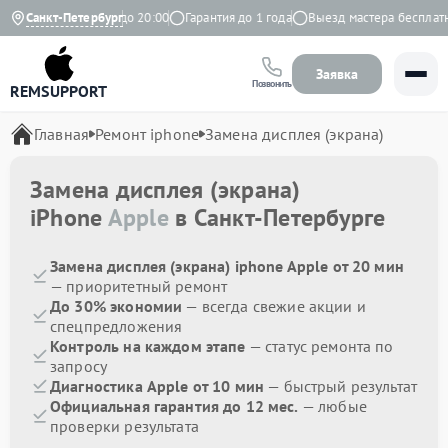
Ежедневно с 9:00 до 20:00
Санкт-Петербург
Гарантия до 1 года
Выезд мастера бесплатно
Заявка
Позвонить
REMSUPPORT
Главная
Ремонт iphone
Замена дисплея (экрана)
Замена дисплея (экрана)
iPhone
Apple
в Санкт-Петербурге
Замена дисплея (экрана) iphone Apple от 20 мин
— приоритетный ремонт
До 30% экономии
— всегда свежие акции и
спецпредложения
Контроль на каждом этапе
— статус ремонта по
запросу
Диагностика Apple от 10 мин
— быстрый результат
Официальная гарантия до 12 мес.
— любые
проверки результата