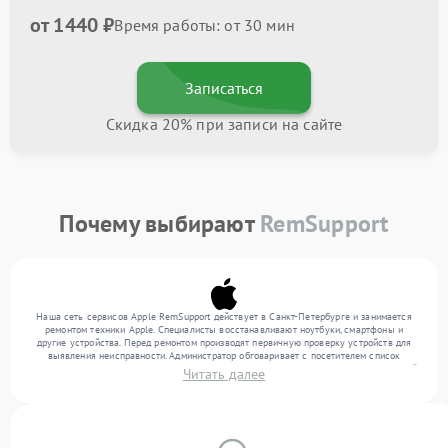
от 1440 ₽
Время работы: от 30 мин
Записаться
Скидка 20% при записи на сайте
Почему выбирают
RemSupport
Наша сеть сервисов Apple RemSupport действует в Санкт-Петербурге и занимается
ремонтом техники Apple. Специалисты восстанавливают ноутбуки, смартфоны и
другие устройства. Перед ремонтом производят первичную проверку устройств для
выявления неисправности. Администратор обговаривает с посетителем список
нужных услуг и цену. Только потом техники осуществляют восстановление с заменой
Читать далее
запчастей по необходимости. По окончании работ их качество подтверждается
финальным контролем всех режимов техники.