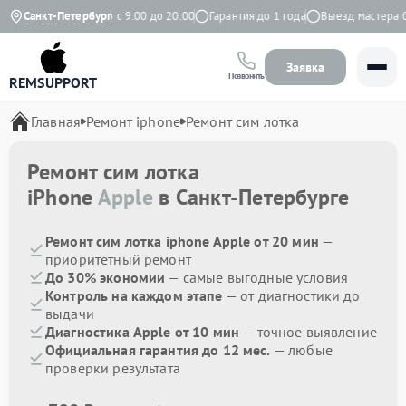
ндекс
Санкт-Петербург
Ежедневно с 9:00 до 20:00
Гарантия до 1 года
Выезд мастера бес
Заявка
Позвонить
REMSUPPORT
Главная
Ремонт iphone
Ремонт сим лотка
Ремонт сим лотка
iPhone
Apple
в Санкт-Петербурге
Ремонт сим лотка iphone Apple от 20 мин
—
приоритетный ремонт
До 30% экономии
— самые выгодные условия
Контроль на каждом этапе
— от диагностики до
выдачи
Диагностика Apple от 10 мин
— точное выявление
Официальная гарантия до 12 мес.
— любые
проверки результата