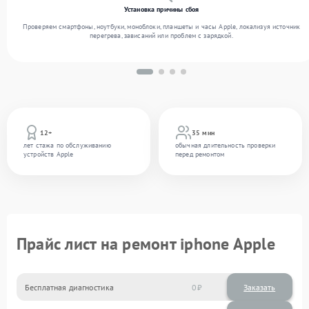
Установка причины сбоя
Проверяем смартфоны, ноутбуки, моноблоки, планшеты и часы Apple, локализуя источник
перегрева, зависаний или проблем с зарядкой.
12+
35 мин
лет стажа по обслуживанию
обычная длительность проверки
устройств Apple
перед ремонтом
Прайс лист на ремонт iphone Apple
Бесплатная диагностика
0
Заказать