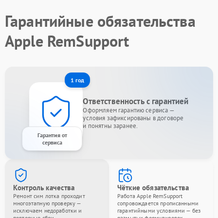
Гарантийные обязательства
Apple RemSupport
1 год
Ответственность с гарантией
Оформляем гарантию сервиса —
условия зафиксированы в договоре
и понятны заранее.
Гарантия от
сервиса
Контроль качества
Чёткие обязательства
Ремонт сим лотка проходит
Работа Apple RemSupport
многоэтапную проверку —
сопровождается прописанными
исключаем недоработки и
гарантийными условиями — без
повторные сбои.
размытых формулировок.