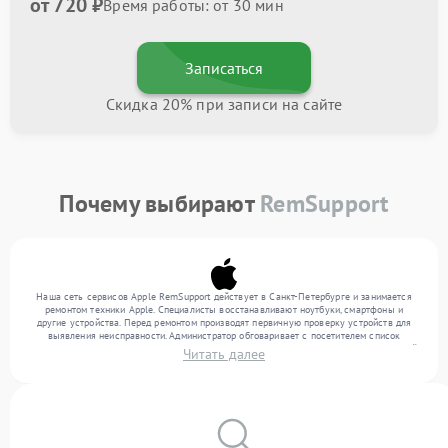
от 720 ₽
Время работы: от 30 мин
Записаться
Скидка 20% при записи на сайте
Почему выбирают
RemSupport
Наша сеть сервисов Apple RemSupport действует в Санкт-Петербурге и занимается
ремонтом техники Apple. Специалисты восстанавливают ноутбуки, смартфоны и
другие устройства. Перед ремонтом производят первичную проверку устройств для
выявления неисправности. Администратор обговаривает с посетителем список
нужных услуг и цену. Только потом техники осуществляют восстановление с заменой
Читать далее
запчастей по необходимости. По окончании работ их качество подтверждается
финальным контролем всех режимов техники.