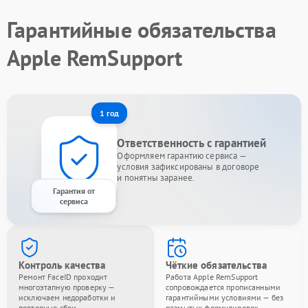
Гарантийные обязательства
Apple RemSupport
1 год
Ответственность с гарантией
Оформляем гарантию сервиса —
условия зафиксированы в договоре
и понятны заранее.
Гарантия от
сервиса
Контроль качества
Чёткие обязательства
Ремонт FaceID проходит
Работа Apple RemSupport
многоэтапную проверку —
сопровождается прописанными
исключаем недоработки и
гарантийными условиями — без
повторные сбои.
размытых формулировок.