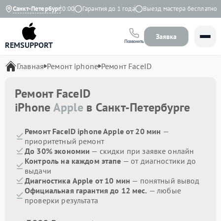
дневно с 9:00 до 20:00
Санкт-Петербург
Гарантия до 1 года
Выезд мастера бесплатно
Заявка
Позвонить
REMSUPPORT
Главная
Ремонт iphone
Ремонт FaceID
Ремонт FaceID
iPhone
Apple
в Санкт-Петербурге
Ремонт FaceID iphone Apple от 20 мин
—
приоритетный ремонт
До 30% экономии
— скидки при заявке онлайн
Контроль на каждом этапе
— от диагностики до
выдачи
Диагностика Apple от 10 мин
— понятный вывод
Официальная гарантия до 12 мес.
— любые
проверки результата