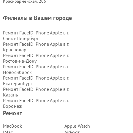
Красноармейская, 206
Филиалы в Вашем городе
Ремонт FaceID iPhone Apple в г.
Санкт-Петербург
Ремонт FaceID iPhone Apple в г.
Краснодар
Ремонт FaceID iPhone Apple в г.
Ростов-на-Дону
Ремонт FaceID iPhone Apple в г.
Новосибирск
Ремонт FaceID iPhone Apple в г.
Екатеринбург
Ремонт FaceID iPhone Apple в г.
Казань
Ремонт FaceID iPhone Apple в г.
Воронеж
Ремонт FaceID iPhone Apple в г.
Ремонт
Волгоград
Ремонт FaceID iPhone Apple в г.
MacBook
Apple Watch
Самара
IMac
AirPods