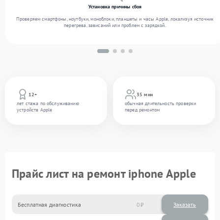
Установка причины сбоя
Проверяем смартфоны, ноутбуки, моноблоки, планшеты и часы Apple, локализуя источник
перегрева, зависаний или проблем с зарядкой.
12+
35 мин
лет стажа по обслуживанию
обычная длительность проверки
устройств Apple
перед ремонтом
Прайс лист на ремонт iphone Apple
Бесплатная диагностика
0
Заказать