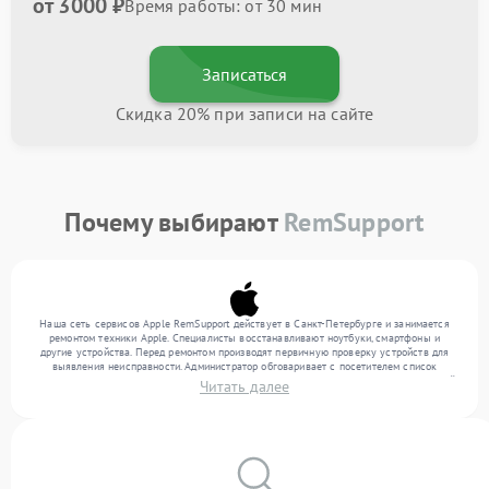
от 3000 ₽
Время работы: от 30 мин
Записаться
Скидка 20% при записи на сайте
Почему выбирают
RemSupport
Наша сеть сервисов Apple RemSupport действует в Санкт-Петербурге и занимается
ремонтом техники Apple. Специалисты восстанавливают ноутбуки, смартфоны и
другие устройства. Перед ремонтом производят первичную проверку устройств для
выявления неисправности. Администратор обговаривает с посетителем список
нужных услуг и цену. Только потом техники осуществляют восстановление с заменой
Читать далее
запчастей по необходимости. По окончании работ их качество подтверждается
финальным контролем всех режимов техники.