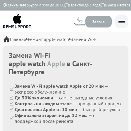
Яндекс
Санкт-Петербург
Ежедневно с 9:00 до 20:00
Гарантия до 1 года
Выезд мастера бе
Заявка
Позвонить
REMSUPPORT
Главная
Ремонт apple watch
Замена Wi-Fi
Замена Wi-Fi
apple watch
Apple
в Санкт-
Петербурге
Замена Wi-Fi apple watch Apple от 20 мин
—
экспресс-обслуживание
До 30% экономии
— самые выгодные условия
Контроль на каждом этапе
— прозрачный процесс
Диагностика Apple от 10 мин
— быстрый результат
Официальная гарантия до 12 мес.
— с
поддержкой после ремонта