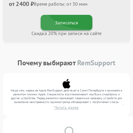
от 2400 ₽
Время работы: от 30 мин
Записаться
Скидка 20% при записи на сайте
Почему выбирают
RemSupport
Наша сеть сервисов Apple RemSupport действует в Санкт-Петербурге и занимается
ремонтом техники Apple. Специалисты восстанавливают ноутбуки, смартфоны и
другие устройства. Перед ремонтом производят первичную проверку устройств для
выявления неисправности. Администратор обговаривает с посетителем список
нужных услуг и цену. Только потом техники осуществляют восстановление с заменой
Читать далее
запчастей по необходимости. По окончании работ их качество подтверждается
финальным контролем всех режимов техники.