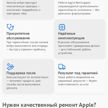
Замена вибро проходит
Работа Apple RemSupport
многоэтапную проверку —
сопровождается прописанными
исключаем недоработки и
гарантийными условиями — без
повторные сбои.
размытых формулировок.
Приоритетное
Надёжные
обслуживание
комплектующие
При гарантийном случае замена
В рамках обслуживания
вибро выполняется вне очереди
применяем проверенные детали
— быстро устраняем проблему.
— для стабильной работы
устройства.
Поддержка после
Результат под гарантией
Консультируем по эксплуатации
Наша работа направлена на
— помогаем продлить срок
уверенный результат — берём
службы после выполнения
ответственность за итог.
ремонта.
Нужен качественный ремонт Apple?