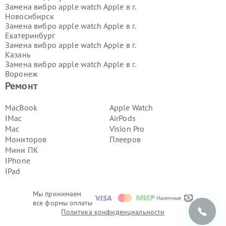
Замена вибро apple watch Apple в г.
Новосибирск
Замена вибро apple watch Apple в г.
Екатеринбург
Замена вибро apple watch Apple в г.
Казань
Замена вибро apple watch Apple в г.
Воронеж
Замена вибро apple watch Apple в г.
Ремонт
Волгоград
Замена вибро apple watch Apple в г.
MacBook
Apple Watch
Самара
IMac
AirPods
Замена вибро apple watch Apple в г.
Mac
Vision Pro
Пермь
Мониторов
Плееров
Замена вибро apple watch Apple в г.
Мини ПК
Красноярск
Замена вибро apple watch Apple в г.
IPhone
Ижевск
IPad
Замена вибро apple watch Apple в г.
Челябинск
Мы принимаем
Замена вибро apple watch Apple в г.
все формы оплаты
Тюмень
Политика конфиденциальности
Замена вибро apple watch Apple в г.