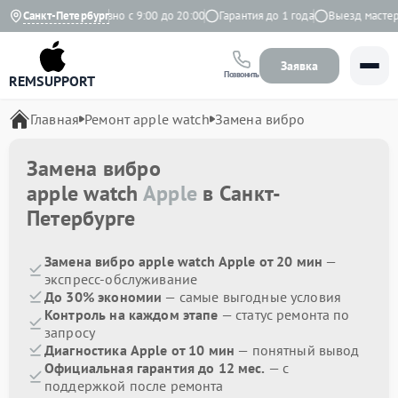
а Яндекс
Санкт-Петербург
Ежедневно с 9:00 до 20:00
Гарантия до 1 года
Выезд мастера 
Заявка
Позвонить
REMSUPPORT
Главная
Ремонт apple watch
Замена вибро
Замена вибро
apple watch
Apple
в Санкт-
Петербурге
Замена вибро apple watch Apple от 20 мин
—
экспресс-обслуживание
До 30% экономии
— самые выгодные условия
Контроль на каждом этапе
— статус ремонта по
запросу
Диагностика Apple от 10 мин
— понятный вывод
Официальная гарантия до 12 мес.
— с
поддержкой после ремонта