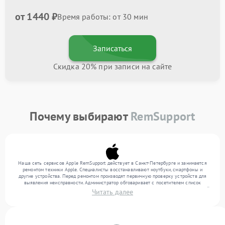
от 1440 ₽
Время работы: от 30 мин
Записаться
Скидка 20% при записи на сайте
Почему выбирают
RemSupport
Наша сеть сервисов Apple RemSupport действует в Санкт-Петербурге и занимается
ремонтом техники Apple. Специалисты восстанавливают ноутбуки, смартфоны и
другие устройства. Перед ремонтом производят первичную проверку устройств для
выявления неисправности. Администратор обговаривает с посетителем список
нужных услуг и цену. Только потом техники осуществляют восстановление с заменой
Читать далее
запчастей по необходимости. По окончании работ их качество подтверждается
финальным контролем всех режимов техники.