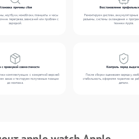
Установка причины сбоя
Восстановление профильных
ы, ноутбуки, моноблоки, планшеты и часы
Ремонтируем дисплеи, аккумуляторные 
точник перегрева, зависаний или проблем с
разъемы, системы охлаждения и прогр
зарядкой.
техники Apple.
и с проверкой совместимости
Контроль перед выдач
тики комплектующих с конкретной версией
После сборки оцениваем зарядку, изоб
уем заказ и тестируем полученные позиции
стабильность, оформляя гарантию на ра
до монтажа.
детали.
онт apple watch Apple