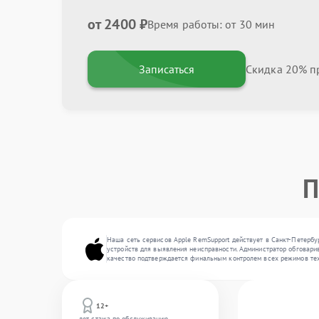
от 2400 ₽
Время работы: от 30 мин
Записаться
Скидка 20% пр
П
Наша сеть сервисов Apple RemSupport действует в Санкт-Петербу
устройств для выявления неисправности. Администратор обговарив
качество подтверждается финальным контролем всех режимов тех
12+
лет стажа по обслуживанию