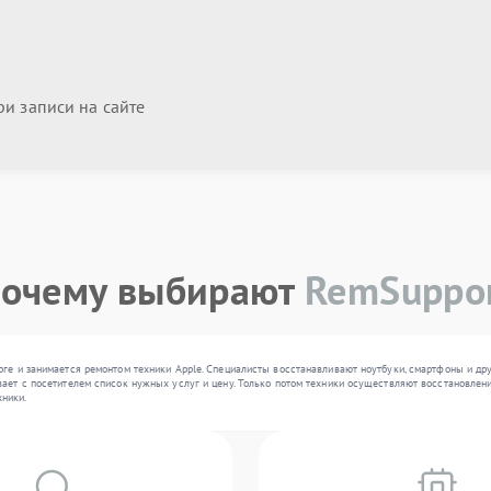
и записи на сайте
очему выбирают
RemSuppo
рге и занимается ремонтом техники Apple. Специалисты восстанавливают ноутбуки, смартфоны и др
ает с посетителем список нужных услуг и цену. Только потом техники осуществляют восстановлени
ники.