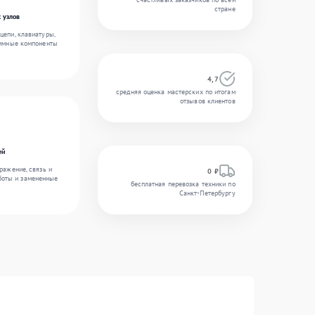
стране
 узлов
цепи, клавиатуры,
аммные компоненты
4,7
средняя оценка мастерских по итогам
отзывов клиентов
ей
ражение, связь и
0 ₽
боты и замененные
бесплатная перевозка техники по
Санкт-Петербургу