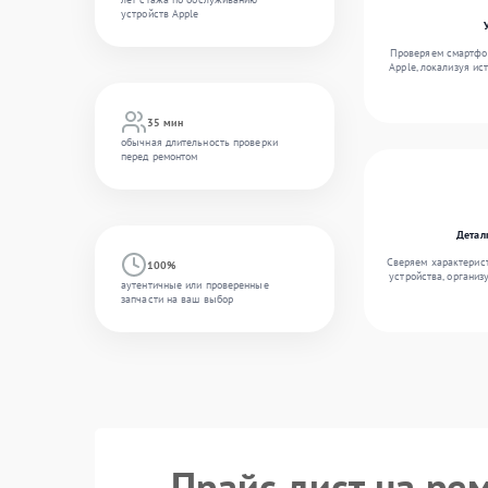
устройств Apple
Проверяем смартфон
Apple, локализуя ис
35 мин
обычная длительность проверки
перед ремонтом
Детал
Сверяем характерис
100%
устройства, организ
аутентичные или проверенные
запчасти на ваш выбор
Прайс лист на рем