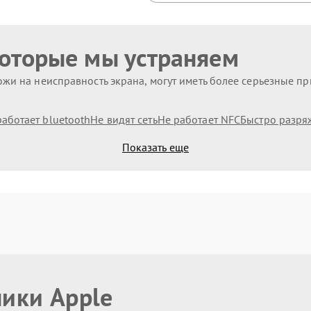
которые мы устраняем
жи на неисправность экрана, могут иметь более серьезные п
работает bluetooth
Не видят сеть
Не работает NFC
Быстро разря
Показать еще
ники Apple