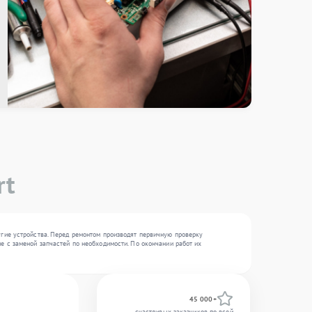
rt
угие устройства. Перед ремонтом производят первичную проверку
е с заменой запчастей по необходимости. По окончании работ их
45 000+
счастливых заказчиков по всей