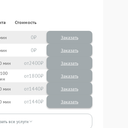
нта
Стоимость
0
Заказать
0
Заказать
2400
0
100
1800
1440
0
1440
0
зать все услуги