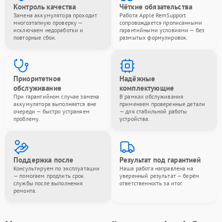
Контроль качества
Чёткие обязательства
Замена аккумулятора проходит
Работа Apple RemSupport
многоэтапную проверку —
сопровождается прописанными
исключаем недоработки и
гарантийными условиями — без
повторные сбои.
размытых формулировок.
Приоритетное
Надёжные
обслуживание
комплектующие
При гарантийном случае замена
В рамках обслуживания
аккумулятора выполняется вне
применяем проверенные детали
очереди — быстро устраняем
— для стабильной работы
проблему.
устройства.
Поддержка после
Результат под гарантией
Консультируем по эксплуатации
Наша работа направлена на
— помогаем продлить срок
уверенный результат — берём
службы после выполнения
ответственность за итог.
ремонта.