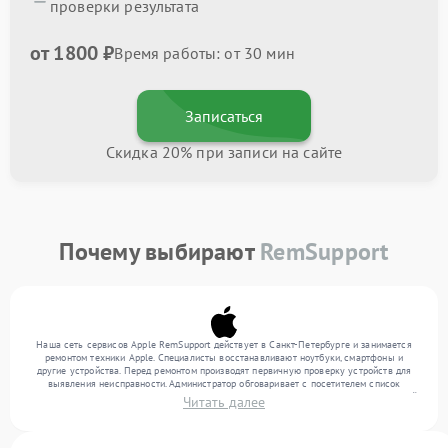
проверки результата
от 1800 ₽
Время работы: от 30 мин
Записаться
Скидка 20% при записи на сайте
Почему выбирают
RemSupport
Наша сеть сервисов Apple RemSupport действует в Санкт-Петербурге и занимается
ремонтом техники Apple. Специалисты восстанавливают ноутбуки, смартфоны и
другие устройства. Перед ремонтом производят первичную проверку устройств для
выявления неисправности. Администратор обговаривает с посетителем список
нужных услуг и цену. Только потом техники осуществляют восстановление с заменой
Читать далее
запчастей по необходимости. По окончании работ их качество подтверждается
финальным контролем всех режимов техники.