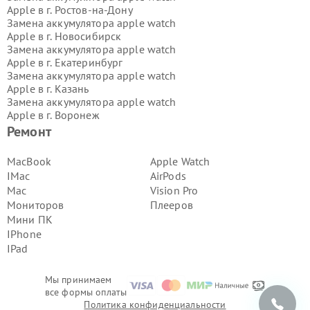
Apple в г.
Ростов-на-Дону
Замена аккумулятора apple watch
Apple в г.
Новосибирск
Замена аккумулятора apple watch
Apple в г.
Екатеринбург
Замена аккумулятора apple watch
Apple в г.
Казань
Замена аккумулятора apple watch
Apple в г.
Воронеж
Замена аккумулятора apple watch
Ремонт
Apple в г.
Волгоград
Замена аккумулятора apple watch
MacBook
Apple Watch
Apple в г.
Самара
IMac
AirPods
Замена аккумулятора apple watch
Mac
Vision Pro
Apple в г.
Пермь
Мониторов
Плееров
Замена аккумулятора apple watch
Мини ПК
Apple в г.
Красноярск
Замена аккумулятора apple watch
IPhone
Apple в г.
Ижевск
IPad
Замена аккумулятора apple watch
Apple в г.
Челябинск
Мы принимаем
Замена аккумулятора apple watch
все формы оплаты
Apple в г.
Тюмень
Политика конфиденциальности