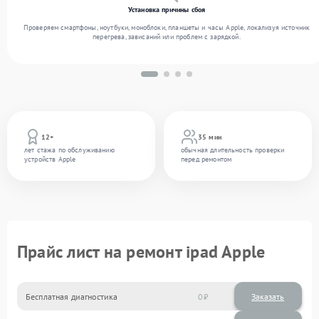
Установка причины сбоя
Проверяем смартфоны, ноутбуки, моноблоки, планшеты и часы Apple, локализуя источник
перегрева, зависаний или проблем с зарядкой.
12+
35 мин
лет стажа по обслуживанию
обычная длительность проверки
устройств Apple
перед ремонтом
Прайс лист на ремонт ipad Apple
Бесплатная диагностика
0
Заказать