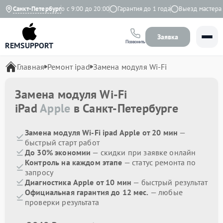
Яндекс
Санкт-Петербург
Ежедневно с 9:00 до 20:00
Гарантия до 1 года
Выезд мастера б
Заявка
Позвонить
REMSUPPORT
Главная
Ремонт ipad
Замена модуля Wi-Fi
Замена модуля Wi-Fi
iPad
Apple
в Санкт-Петербурге
Замена модуля Wi-Fi ipad Apple от 20 мин
—
быстрый старт работ
До 30% экономии
— скидки при заявке онлайн
Контроль на каждом этапе
— статус ремонта по
запросу
Диагностика Apple от 10 мин
— быстрый результат
Официальная гарантия до 12 мес.
— любые
проверки результата