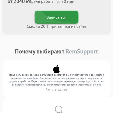
от 2040 ₽
Время работы: от 30 мин
Записаться
Скидка 20% при записи на сайте
Почему выбирают
RemSupport
Наша сеть сервисов Apple RemSupport действует в Санкт-Петербурге и занимается
ремонтом техники Apple. Специалисты восстанавливают ноутбуки, смартфоны и
другие устройства. Перед ремонтом производят первичную проверку устройств для
выявления неисправности. Администратор обговаривает с посетителем список
нужных услуг и цену. Только потом техники осуществляют восстановление с заменой
Читать далее
запчастей по необходимости. По окончании работ их качество подтверждается
финальным контролем всех режимов техники.