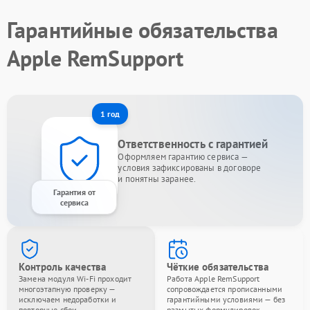
Гарантийные обязательства
Apple RemSupport
1 год
Ответственность с гарантией
Оформляем гарантию сервиса —
условия зафиксированы в договоре
и понятны заранее.
Гарантия от
сервиса
Контроль качества
Чёткие обязательства
Замена модуля Wi-Fi проходит
Работа Apple RemSupport
многоэтапную проверку —
сопровождается прописанными
исключаем недоработки и
гарантийными условиями — без
повторные сбои.
размытых формулировок.