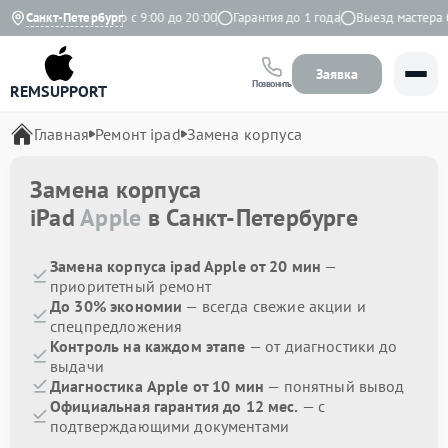
ндекс
Санкт-Петербург
Ежедневно с 9:00 до 20:00
Гарантия до 1 года
Выезд мастера бе
Заявка
Позвонить
REMSUPPORT
Главная
Ремонт ipad
Замена корпуса
Замена корпуса
iPad
Apple
в Санкт-Петербурге
Замена корпуса ipad Apple от 20 мин
—
приоритетный ремонт
До 30% экономии
— всегда свежие акции и
спецпредложения
Контроль на каждом этапе
— от диагностики до
выдачи
Диагностика Apple от 10 мин
— понятный вывод
Официальная гарантия до 12 мес.
— с
подтверждающими документами