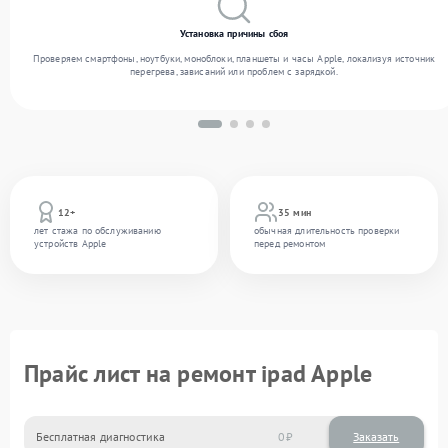
Установка причины сбоя
Проверяем смартфоны, ноутбуки, моноблоки, планшеты и часы Apple, локализуя источник
перегрева, зависаний или проблем с зарядкой.
12+
35 мин
лет стажа по обслуживанию
обычная длительность проверки
устройств Apple
перед ремонтом
Прайс лист на ремонт ipad Apple
Бесплатная диагностика
0
Заказать