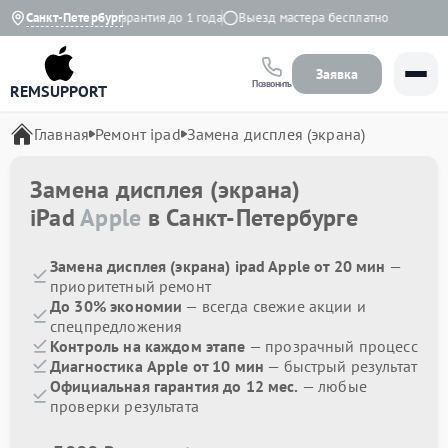
9:00 до 20:00
Санкт-Петербург
Гарантия до 1 года
Выезд мастера бесплатно
Заявка
Позвонить
REMSUPPORT
Главная
Ремонт ipad
Замена дисплея (экрана)
Замена дисплея (экрана)
iPad
Apple
в Санкт-Петербурге
Замена дисплея (экрана) ipad Apple от 20 мин
—
приоритетный ремонт
До 30% экономии
— всегда свежие акции и
спецпредложения
Контроль на каждом этапе
— прозрачный процесс
Диагностика Apple от 10 мин
— быстрый результат
Официальная гарантия до 12 мес.
— любые
проверки результата