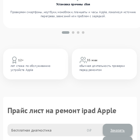
Установка причины сбоя
Проверяем смартфоны, ноутбуки, моноблоки, планшеты и часы Apple, локализуя источник
перегрева, зависаний или проблем с зарядкой.
12+
35 мин
лет стажа по обслуживанию
обычная длительность проверки
устройств Apple
перед ремонтом
Прайс лист на ремонт ipad Apple
Бесплатная диагностика
0
Заказать