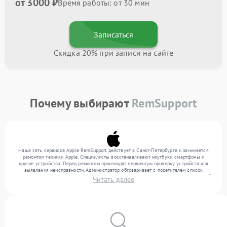
от 3000 ₽
Время работы: от 30 мин
Записаться
Скидка 20% при записи на сайте
Почему выбирают
RemSupport
Наша сеть сервисов Apple RemSupport действует в Санкт-Петербурге и занимается
ремонтом техники Apple. Специалисты восстанавливают ноутбуки, смартфоны и
другие устройства. Перед ремонтом производят первичную проверку устройств для
выявления неисправности. Администратор обговаривает с посетителем список
нужных услуг и цену. Только потом техники осуществляют восстановление с заменой
Читать далее
запчастей по необходимости. По окончании работ их качество подтверждается
финальным контролем всех режимов техники.