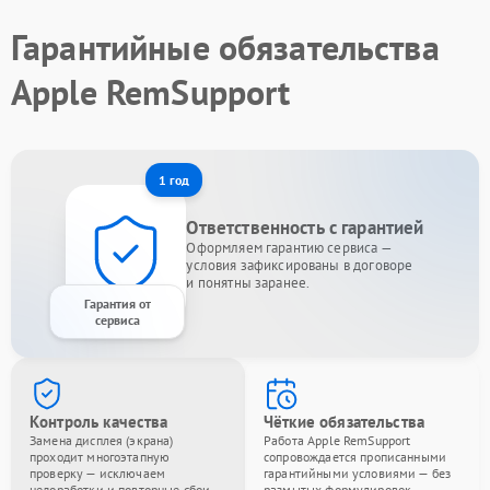
Гарантийные обязательства
Apple RemSupport
1 год
Ответственность с гарантией
Оформляем гарантию сервиса —
условия зафиксированы в договоре
и понятны заранее.
Гарантия от
сервиса
Контроль качества
Чёткие обязательства
Замена дисплея (экрана)
Работа Apple RemSupport
проходит многоэтапную
сопровождается прописанными
проверку — исключаем
гарантийными условиями — без
недоработки и повторные сбои.
размытых формулировок.