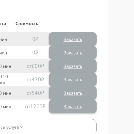
нта
Стоимость
0
Заказать
0
Заказать
600
0
110
420
540
0
1200
0
все услуги