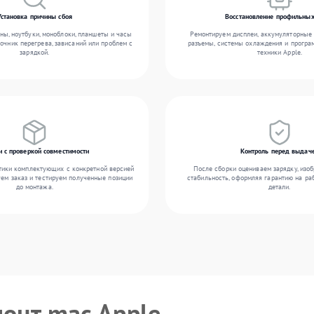
Установка причины сбоя
Восстановление профильных
ы, ноутбуки, моноблоки, планшеты и часы
Ремонтируем дисплеи, аккумуляторные 
точник перегрева, зависаний или проблем с
разъемы, системы охлаждения и прогр
зарядкой.
техники Apple.
и с проверкой совместимости
Контроль перед выдач
тики комплектующих с конкретной версией
После сборки оцениваем зарядку, изоб
уем заказ и тестируем полученные позиции
стабильность, оформляя гарантию на ра
до монтажа.
детали.
монт mac Apple