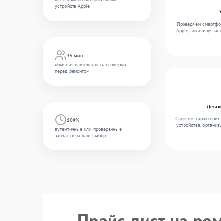
устройств Apple
Проверяем смартфон
Apple, локализуя ис
35 мин
обычная длительность проверки
перед ремонтом
Детал
Сверяем характерис
100%
устройства, организ
аутентичные или проверенные
запчасти на ваш выбор
Прайс лист на ре