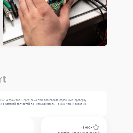
rt
угие устройства. Перед ремонтом производят первичную проверку
е с заменой запчастей по необходимости. По окончании работ их
45 000+
счастливых заказчиков по всей