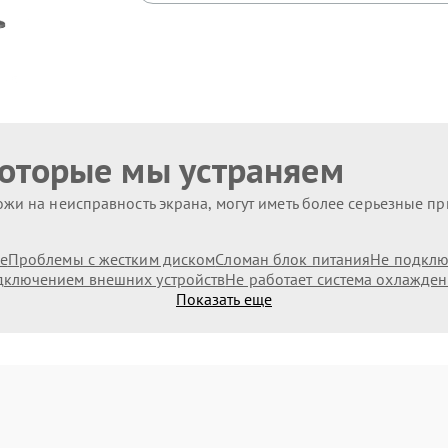
которые мы устраняем
жи на неисправность экрана, могут иметь более серьезные п
е
Проблемы с жестким диском
Сломан блок питания
Не подключ
дключением внешних устройств
Не работает система охлажде
Показать еще