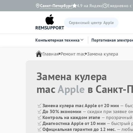
Санкт-Петербург
4.9 на Яндекс
Ежедневно с 
Сервисный центр Apple
REMSUPPORT
Компьютерная техника
Портативная электро
Главная
Ремонт mac
Замена кулера
Замена кулера
mac
Apple
в Санкт-П
Замена кулера mac Apple от 20 мин
— быс
До 30% экономии
— скидки при заявке о
Контроль на каждом этапе
— прозрачный
Диагностика Apple от 10 мин
— быстрый р
Официальная гарантия до 12 мес.
— любые