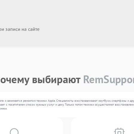
и записи на сайте
очему выбирают
RemSuppo
рге и занимается ремонтом техники Apple. Специалисты восстанавливают ноутбуки, смартфоны и др
ает с посетителем список нужных услуг и цену. Только потом техники осуществляют восстановлени
ники.