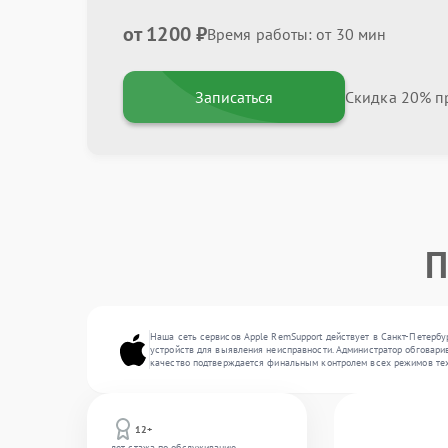
от 1200 ₽
Время работы: от 30 мин
Записаться
Скидка 20% пр
П
Наша сеть сервисов Apple RemSupport действует в Санкт-Петербу
устройств для выявления неисправности. Администратор обговарив
качество подтверждается финальным контролем всех режимов тех
12+
лет стажа по обслуживанию