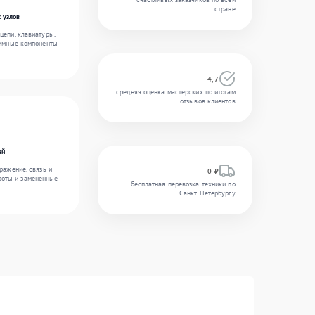
стране
 узлов
цепи, клавиатуры,
аммные компоненты
4,7
средняя оценка мастерских по итогам
отзывов клиентов
ей
ражение, связь и
0 ₽
боты и замененные
бесплатная перевозка техники по
Санкт-Петербургу