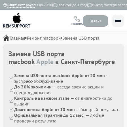
Ежедневно с 9:00 до 20:00
Санкт-Петербург
Гарантия до 1 года
Выезд мастера бесплат
Заявка
Позвонить
REMSUPPORT
Главная
Ремонт macbook
Замена USB порта
Замена USB порта
macbook
Apple
в Санкт-Петербурге
Замена USB порта macbook Apple от 20 мин
—
экспресс-обслуживание
До 30% экономии
— всегда свежие акции и
спецпредложения
Контроль на каждом этапе
— от диагностики до
выдачи
Диагностика Apple от 10 мин
— быстрый результат
Официальная гарантия до 12 мес.
— любые
проверки результата