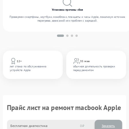
Установка причины сбоя
Проверяем смартфоны, ноутбуки, моноблоки, планшеты и часы Apple, локализуя источник
перегрева, зависаний или проблем с зарядкой.
12+
35 мин
лет стажа по обслуживанию
обычная длительность проверки
устройств Apple
перед ремонтом
Прайс лист на ремонт macbook Apple
Бесплатная диагностика
0
Заказать