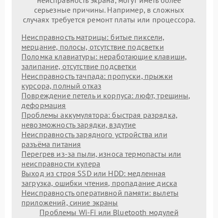
неисправность экрана, могут иметь более
серьезные причины. Например, в сложных
случаях требуется ремонт платы или процессора.
Неисправность матрицы: битые пиксели,
мерцание, полосы, отсутствие подсветки
Поломка клавиатуры: неработающие клавиши,
залипание, отсутствие подсветки
Неисправность тачпада: пропуски, прыжки
курсора, полный отказ
Повреждение петель и корпуса: люфт, трещины,
деформация
Проблемы аккумулятора: быстрая разрядка,
невозможность зарядки, вздутие
Неисправность зарядного устройства или
разъёма питания
Перегрев из‑за пыли, износа термопасты или
неисправности кулера
Выход из строя SSD или HDD: медленная
загрузка, ошибки чтения, пропадание диска
Неисправность оперативной памяти: вылеты
приложений, синие экраны
Проблемы Wi‑Fi или Bluetooth модулей