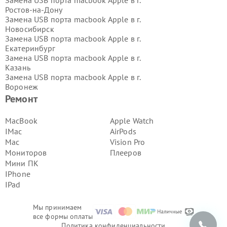
Замена USB порта macbook Apple в г.
Ростов-на-Дону
Замена USB порта macbook Apple в г.
Новосибирск
Замена USB порта macbook Apple в г.
Екатеринбург
Замена USB порта macbook Apple в г.
Казань
Замена USB порта macbook Apple в г.
Воронеж
Замена USB порта macbook Apple в г.
Ремонт
Волгоград
Замена USB порта macbook Apple в г.
MacBook
Apple Watch
Самара
IMac
AirPods
Замена USB порта macbook Apple в г.
Mac
Vision Pro
Пермь
Мониторов
Плееров
Замена USB порта macbook Apple в г.
Мини ПК
Красноярск
Замена USB порта macbook Apple в г.
IPhone
Ижевск
IPad
Замена USB порта macbook Apple в г.
Челябинск
Мы принимаем
Замена USB порта macbook Apple в г.
все формы оплаты
Тюмень
Политика конфиденциальности