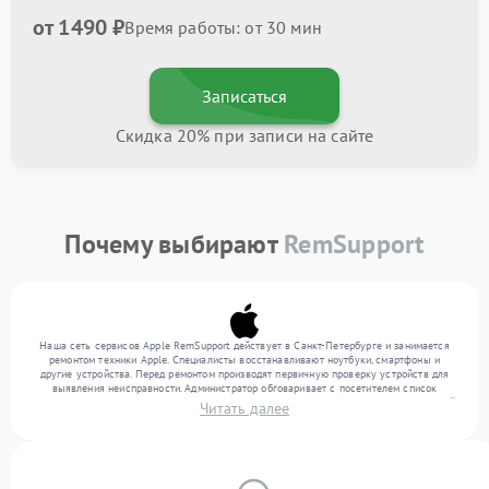
от 1490 ₽
Время работы: от 30 мин
Записаться
Скидка 20% при записи на сайте
Почему выбирают
RemSupport
Наша сеть сервисов Apple RemSupport действует в Санкт-Петербурге и занимается
ремонтом техники Apple. Специалисты восстанавливают ноутбуки, смартфоны и
другие устройства. Перед ремонтом производят первичную проверку устройств для
выявления неисправности. Администратор обговаривает с посетителем список
нужных услуг и цену. Только потом техники осуществляют восстановление с заменой
Читать далее
запчастей по необходимости. По окончании работ их качество подтверждается
финальным контролем всех режимов техники.