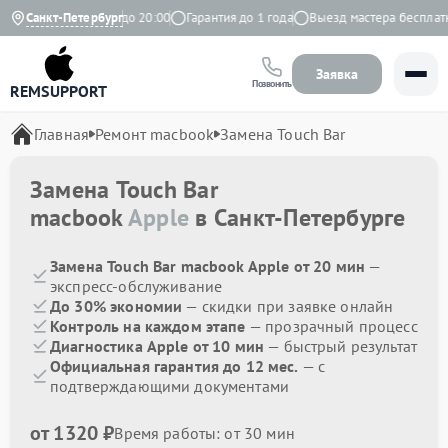
Ежедневно с 9:00 до 20:00
Санкт-Петербург
Гарантия до 1 года
Выезд мастера бесплатно
Заявка
Позвонить
REMSUPPORT
Главная
Ремонт macbook
Замена Touch Bar
Замена Touch Bar
macbook
Apple
в Санкт-Петербурге
Замена Touch Bar macbook Apple от 20 мин
—
экспресс-обслуживание
До 30% экономии
— скидки при заявке онлайн
Контроль на каждом этапе
— прозрачный процесс
Диагностика Apple от 10 мин
— быстрый результат
Официальная гарантия до 12 мес.
— с
подтверждающими документами
от 1320 ₽
Время работы: от 30 мин