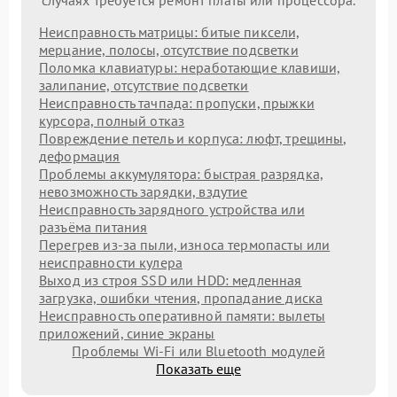
случаях требуется ремонт платы или процессора.
Неисправность матрицы: битые пиксели,
мерцание, полосы, отсутствие подсветки
Поломка клавиатуры: неработающие клавиши,
залипание, отсутствие подсветки
Неисправность тачпада: пропуски, прыжки
курсора, полный отказ
Повреждение петель и корпуса: люфт, трещины,
деформация
Проблемы аккумулятора: быстрая разрядка,
невозможность зарядки, вздутие
Неисправность зарядного устройства или
разъёма питания
Перегрев из‑за пыли, износа термопасты или
неисправности кулера
Выход из строя SSD или HDD: медленная
загрузка, ошибки чтения, пропадание диска
Неисправность оперативной памяти: вылеты
приложений, синие экраны
Проблемы Wi‑Fi или Bluetooth модулей
Показать еще