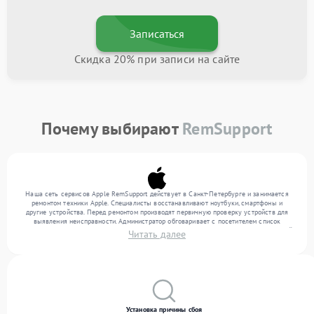
Записаться
Скидка 20% при записи на сайте
Почему выбирают
RemSupport
Наша сеть сервисов Apple RemSupport действует в Санкт-Петербурге и занимается
ремонтом техники Apple. Специалисты восстанавливают ноутбуки, смартфоны и
другие устройства. Перед ремонтом производят первичную проверку устройств для
выявления неисправности. Администратор обговаривает с посетителем список
нужных услуг и цену. Только потом техники осуществляют восстановление с заменой
Читать далее
запчастей по необходимости. По окончании работ их качество подтверждается
финальным контролем всех режимов техники.
Установка причины сбоя