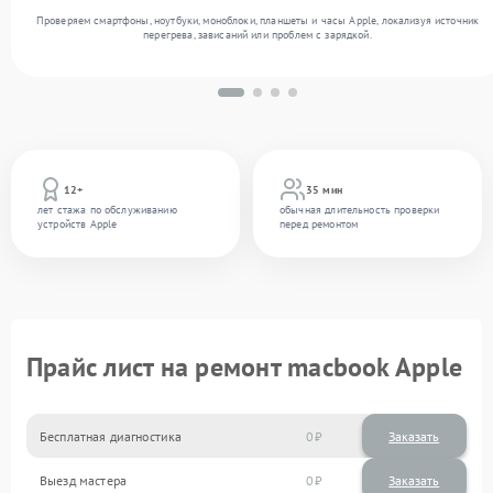
Проверяем смартфоны, ноутбуки, моноблоки, планшеты и часы Apple, локализуя источник
перегрева, зависаний или проблем с зарядкой.
12+
35 мин
лет стажа по обслуживанию
обычная длительность проверки
устройств Apple
перед ремонтом
Прайс лист на ремонт macbook Apple
Бесплатная диагностика
0
Заказать
Выезд мастера
0
Заказать