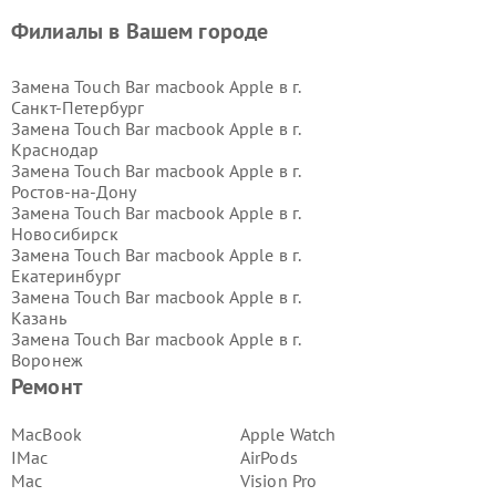
Филиалы в Вашем городе
Замена Touch Bar macbook Apple в г.
Санкт-Петербург
Замена Touch Bar macbook Apple в г.
Краснодар
Замена Touch Bar macbook Apple в г.
Ростов-на-Дону
Замена Touch Bar macbook Apple в г.
Новосибирск
Замена Touch Bar macbook Apple в г.
Екатеринбург
Замена Touch Bar macbook Apple в г.
Казань
Замена Touch Bar macbook Apple в г.
Воронеж
Замена Touch Bar macbook Apple в г.
Ремонт
Волгоград
Замена Touch Bar macbook Apple в г.
MacBook
Apple Watch
Самара
IMac
AirPods
Замена Touch Bar macbook Apple в г.
Mac
Vision Pro
Пермь