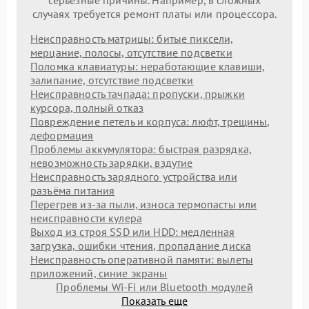
серьезные причины. Например, в сложных
случаях требуется ремонт платы или процессора.
Неисправность матрицы: битые пиксели,
мерцание, полосы, отсутствие подсветки
Поломка клавиатуры: неработающие клавиши,
залипание, отсутствие подсветки
Неисправность тачпада: пропуски, прыжки
курсора, полный отказ
Повреждение петель и корпуса: люфт, трещины,
деформация
Проблемы аккумулятора: быстрая разрядка,
невозможность зарядки, вздутие
Неисправность зарядного устройства или
разъёма питания
Перегрев из‑за пыли, износа термопасты или
неисправности кулера
Выход из строя SSD или HDD: медленная
загрузка, ошибки чтения, пропадание диска
Неисправность оперативной памяти: вылеты
приложений, синие экраны
Проблемы Wi‑Fi или Bluetooth модулей
Показать еще