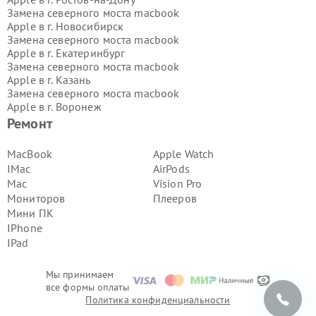
Замена северного моста macbook
Apple в г.
Новосибирск
Замена северного моста macbook
Apple в г.
Екатеринбург
Замена северного моста macbook
Apple в г.
Казань
Замена северного моста macbook
Apple в г.
Воронеж
Замена северного моста macbook
Ремонт
Apple в г.
Волгоград
Замена северного моста macbook
MacBook
Apple Watch
Apple в г.
Самара
IMac
AirPods
Замена северного моста macbook
Mac
Vision Pro
Apple в г.
Пермь
Мониторов
Плееров
Замена северного моста macbook
Мини ПК
Apple в г.
Красноярск
Замена северного моста macbook
IPhone
Apple в г.
Ижевск
IPad
Замена северного моста macbook
Apple в г.
Челябинск
Мы принимаем
Замена северного моста macbook
все формы оплаты
Apple в г.
Тюмень
Политика конфиденциальности
Замена северного моста macbook