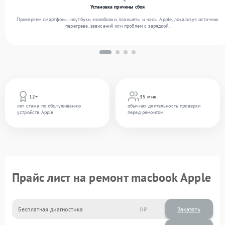
Установка причины сбоя
Проверяем смартфоны, ноутбуки, моноблоки, планшеты и часы Apple, локализуя источник
перегрева, зависаний или проблем с зарядкой.
12+
35 мин
лет стажа по обслуживанию
обычная длительность проверки
устройств Apple
перед ремонтом
Прайс лист на ремонт macbook Apple
Бесплатная диагностика
0
Заказать