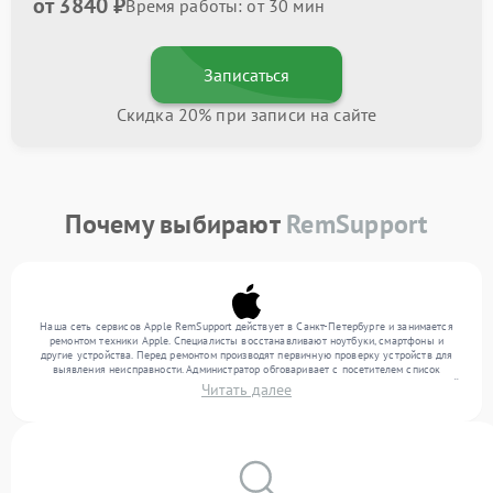
от 3840 ₽
Время работы: от 30 мин
Записаться
Скидка 20% при записи на сайте
Почему выбирают
RemSupport
Наша сеть сервисов Apple RemSupport действует в Санкт-Петербурге и занимается
ремонтом техники Apple. Специалисты восстанавливают ноутбуки, смартфоны и
другие устройства. Перед ремонтом производят первичную проверку устройств для
выявления неисправности. Администратор обговаривает с посетителем список
нужных услуг и цену. Только потом техники осуществляют восстановление с заменой
Читать далее
запчастей по необходимости. По окончании работ их качество подтверждается
финальным контролем всех режимов техники.