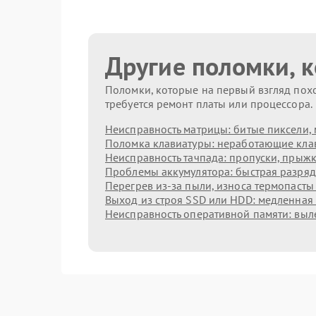
Другие поломки, 
Поломки, которые на первый взгляд похо
требуется ремонт платы или процессора.
Неисправность матрицы: битые пиксели, 
Поломка клавиатуры: неработающие клав
Неисправность тачпада: пропуски, прыжк
Проблемы аккумулятора: быстрая разрядк
Перегрев из‑за пыли, износа термопасты
Выход из строя SSD или HDD: медленная 
Неисправность оперативной памяти: выл