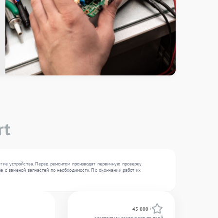
rt
угие устройства. Перед ремонтом производят первичную проверку
е с заменой запчастей по необходимости. По окончании работ их
45 000+
счастливых заказчиков по всей