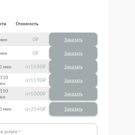
нта
Стоимость
0
Заказать
0
Заказать
1680
0
110
1190
110
1000
2040
0
се услуги