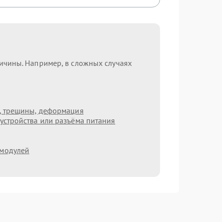
ричины. Например, в сложных случаях
т, трещины, деформация
устройства или разъёма питания
 модулей