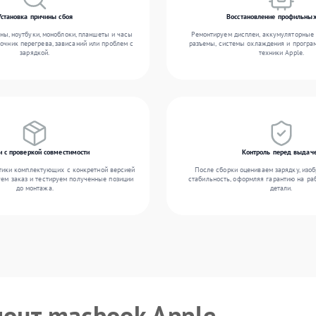
Установка причины сбоя
Восстановление профильных
ы, ноутбуки, моноблоки, планшеты и часы
Ремонтируем дисплеи, аккумуляторные 
точник перегрева, зависаний или проблем с
разъемы, системы охлаждения и прогр
зарядкой.
техники Apple.
и с проверкой совместимости
Контроль перед выдач
тики комплектующих с конкретной версией
После сборки оцениваем зарядку, изоб
уем заказ и тестируем полученные позиции
стабильность, оформляя гарантию на ра
до монтажа.
детали.
монт macbook Apple