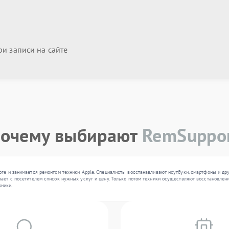
и записи на сайте
очему выбирают
RemSuppo
рге и занимается ремонтом техники Apple. Специалисты восстанавливают ноутбуки, смартфоны и др
ает с посетителем список нужных услуг и цену. Только потом техники осуществляют восстановлени
ники.