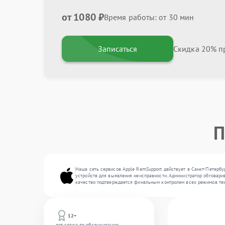
от 1080 ₽
Время работы: от 30 мин
Записаться
Скидка 20% пр
П
Наша сеть сервисов Apple RemSupport действует в Санкт-Петербу
устройств для выявления неисправности. Администратор обговарив
качество подтверждается финальным контролем всех режимов тех
12+
лет стажа по обслуживанию