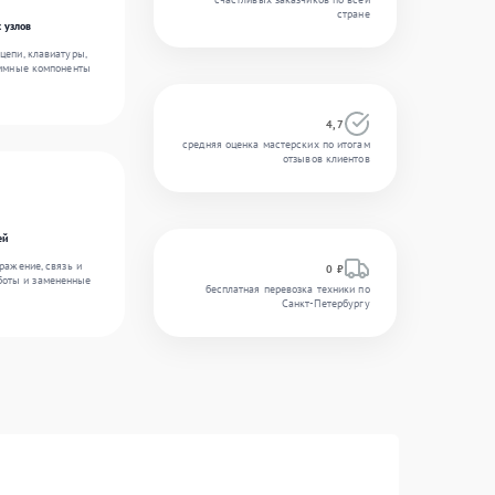
стране
 узлов
цепи, клавиатуры,
аммные компоненты
4,7
средняя оценка мастерских по итогам
отзывов клиентов
ей
ражение, связь и
0 ₽
боты и замененные
бесплатная перевозка техники по
Санкт-Петербургу