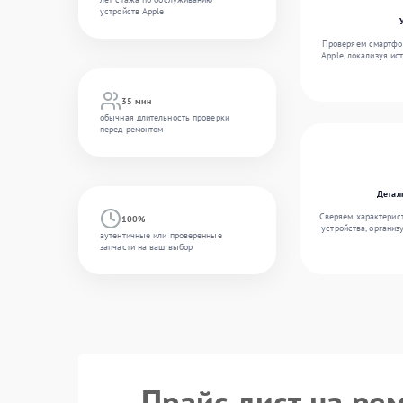
устройств Apple
Проверяем смартфон
Apple, локализуя ис
35 мин
обычная длительность проверки
перед ремонтом
Детал
Сверяем характерис
100%
устройства, организ
аутентичные или проверенные
запчасти на ваш выбор
Прайс лист на ре