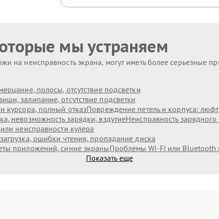
которые мы устраняем
жи на неисправность экрана, могут иметь более серьезные п
мерцание, полосы, отсутствие подсветки
иши, залипание, отсутствие подсветки
и курсора, полный отказ
Повреждение петель и корпуса: люф
а, невозможность зарядки, вздутие
Неисправность зарядного 
 или неисправности кулера
загрузка, ошибки чтения, пропадание диска
еты приложений, синие экраны
Проблемы Wi‑Fi или Bluetooth
Показать еще