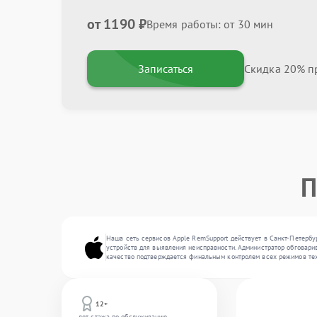
от 1190 ₽
Время работы: от 30 мин
Записаться
Скидка 20% пр
П
Наша сеть сервисов Apple RemSupport действует в Санкт-Петербу
устройств для выявления неисправности. Администратор обговарив
качество подтверждается финальным контролем всех режимов тех
12+
лет стажа по обслуживанию