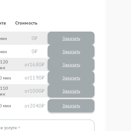
нта
Стоимость
0
Заказать
0
Заказать
120
1680
1190
0
110
1000
2040
0
се услуги