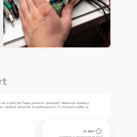
rt
угие устройства. Перед ремонтом производят первичную проверку
е с заменой запчастей по необходимости. По окончании работ их
45 000+
счастливых заказчиков по всей