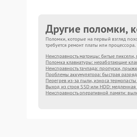
Другие поломки, 
Поломки, которые на первый взгляд похо
требуется ремонт платы или процессора.
Неисправность матрицы: битые пиксели, 
Поломка клавиатуры: неработающие клав
Неисправность тачпада: пропуски, прыжк
Проблемы аккумулятора: быстрая разрядк
Перегрев из‑за пыли, износа термопасты
Выход из строя SSD или HDD: медленная 
Неисправность оперативной памяти: выл