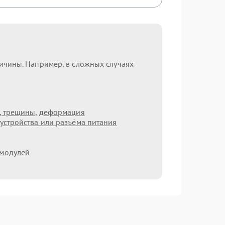
ричины. Например, в сложных случаях
т, трещины, деформация
устройства или разъёма питания
 модулей