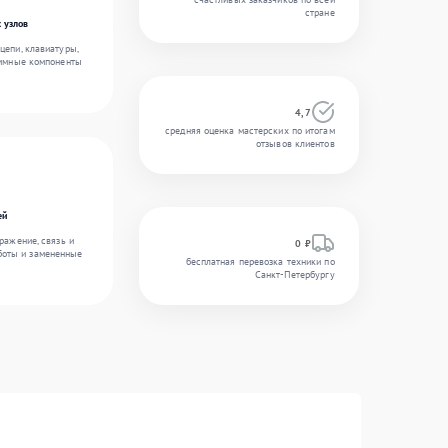
стране
 узлов
цепи, клавиатуры,
аммные компоненты
4,7
средняя оценка мастерских по итогам
отзывов клиентов
ей
ражение, связь и
0 ₽
боты и замененные
бесплатная перевозка техники по
Санкт-Петербургу