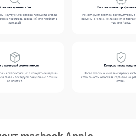
Установка причины сбоя
Восстановление профильных
ы, ноутбуки, моноблоки, планшеты и часы
Ремонтируем дисплеи, аккумуляторные 
точник перегрева, зависаний или проблем с
разъемы, системы охлаждения и прогр
зарядкой.
техники Apple.
и с проверкой совместимости
Контроль перед выдач
тики комплектующих с конкретной версией
После сборки оцениваем зарядку, изоб
уем заказ и тестируем полученные позиции
стабильность, оформляя гарантию на ра
до монтажа.
детали.
монт macbook Apple