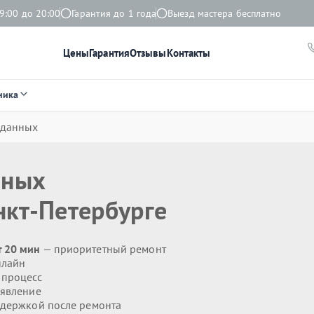
9:00 до 20:00
Гарантия до 1 года
Выезд мастера бесплатно
Цены
Гарантия
Отзывы
Контакты
ника
 данных
нных
нкт-Петербурге
т 20 мин
— приоритетный ремонт
нлайн
 процесс
явление
держкой после ремонта