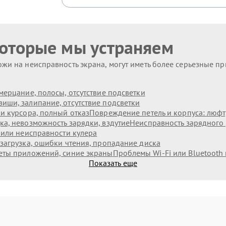
которые мы устраняем
жи на неисправность экрана, могут иметь более серьезные п
мерцание, полосы, отсутствие подсветки
иши, залипание, отсутствие подсветки
и курсора, полный отказ
Повреждение петель и корпуса: люф
а, невозможность зарядки, вздутие
Неисправность зарядного 
 или неисправности кулера
загрузка, ошибки чтения, пропадание диска
еты приложений, синие экраны
Проблемы Wi‑Fi или Bluetooth
Показать еще