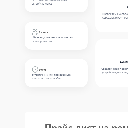
устройств Apple
Проверяем смартфон
Apple, локализуя ис
35 мин
обычная длительность проверки
перед ремонтом
Детал
Сверяем характерис
100%
устройства, организ
аутентичные или проверенные
запчасти на ваш выбор
Прайс лист на ре