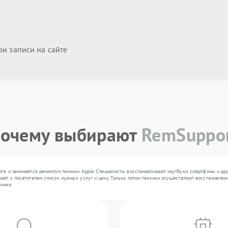
и записи на сайте
очему выбирают
RemSuppo
рге и занимается ремонтом техники Apple. Специалисты восстанавливают ноутбуки, смартфоны и др
ает с посетителем список нужных услуг и цену. Только потом техники осуществляют восстановлени
ники.