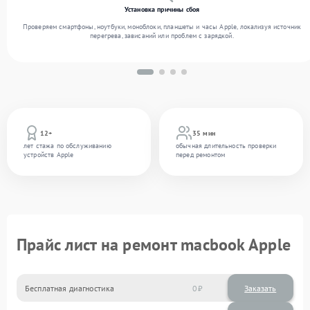
Установка причины сбоя
Проверяем смартфоны, ноутбуки, моноблоки, планшеты и часы Apple, локализуя источник
перегрева, зависаний или проблем с зарядкой.
12+
35 мин
лет стажа по обслуживанию
обычная длительность проверки
устройств Apple
перед ремонтом
Прайс лист на ремонт macbook Apple
Бесплатная диагностика
0
Заказать