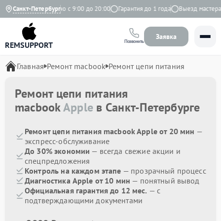
Яндекс
Санкт-Петербург
Ежедневно с 9:00 до 20:00
Гарантия до 1 года
Выезд мастера бе
Заявка
Позвонить
REMSUPPORT
Главная
Ремонт macbook
Ремонт цепи питания
Ремонт цепи питания
macbook
Apple
в Санкт-Петербурге
Ремонт цепи питания macbook Apple от 20 мин
—
экспресс-обслуживание
До 30% экономии
— всегда свежие акции и
спецпредложения
Контроль на каждом этапе
— прозрачный процесс
Диагностика Apple от 10 мин
— понятный вывод
Официальная гарантия до 12 мес.
— с
подтверждающими документами