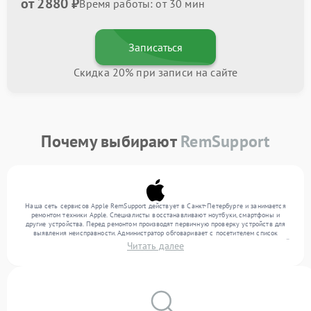
от 2880 ₽
Время работы: от 30 мин
Записаться
Скидка 20% при записи на сайте
Почему выбирают
RemSupport
Наша сеть сервисов Apple RemSupport действует в Санкт-Петербурге и занимается
ремонтом техники Apple. Специалисты восстанавливают ноутбуки, смартфоны и
другие устройства. Перед ремонтом производят первичную проверку устройств для
выявления неисправности. Администратор обговаривает с посетителем список
нужных услуг и цену. Только потом техники осуществляют восстановление с заменой
Читать далее
запчастей по необходимости. По окончании работ их качество подтверждается
финальным контролем всех режимов техники.