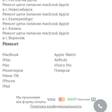
Ремонт цепи питания macbook Apple
в г.
Новосибирск
Ремонт цепи питания macbook Apple
в г.
Екатеринбург
Ремонт цепи питания macbook Apple
в г.
Казань
Ремонт цепи питания macbook Apple
в г.
Воронеж
Ремонт цепи питания macbook Apple
Ремонт
в г.
Волгоград
Ремонт цепи питания macbook Apple
MacBook
Apple Watch
в г.
Самара
IMac
AirPods
Ремонт цепи питания macbook Apple
Mac
Vision Pro
в г.
Пермь
Мониторов
Плееров
Ремонт цепи питания macbook Apple
Мини ПК
в г.
Красноярск
Ремонт цепи питания macbook Apple
IPhone
в г.
Ижевск
IPad
Ремонт цепи питания macbook Apple
в г.
Челябинск
Мы принимаем
Ремонт цепи питания macbook Apple
все формы оплаты
в г.
Тюмень
Политика конфиденциальности
Ремонт цепи питания macbook Apple