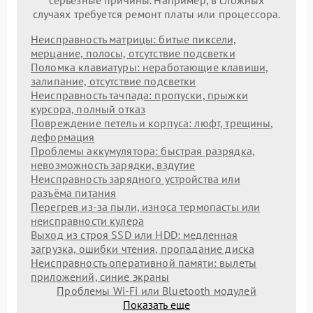
серьезные причины. Например, в сложных
случаях требуется ремонт платы или процессора.
Неисправность матрицы: битые пиксели,
мерцание, полосы, отсутствие подсветки
Поломка клавиатуры: неработающие клавиши,
залипание, отсутствие подсветки
Неисправность тачпада: пропуски, прыжки
курсора, полный отказ
Повреждение петель и корпуса: люфт, трещины,
деформация
Проблемы аккумулятора: быстрая разрядка,
невозможность зарядки, вздутие
Неисправность зарядного устройства или
разъёма питания
Перегрев из‑за пыли, износа термопасты или
неисправности кулера
Выход из строя SSD или HDD: медленная
загрузка, ошибки чтения, пропадание диска
Неисправность оперативной памяти: вылеты
приложений, синие экраны
Проблемы Wi‑Fi или Bluetooth модулей
Показать еще