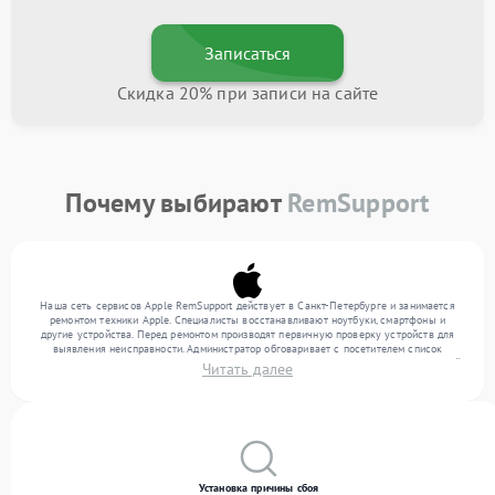
Записаться
Скидка 20% при записи на сайте
Почему выбирают
RemSupport
Наша сеть сервисов Apple RemSupport действует в Санкт-Петербурге и занимается
ремонтом техники Apple. Специалисты восстанавливают ноутбуки, смартфоны и
другие устройства. Перед ремонтом производят первичную проверку устройств для
выявления неисправности. Администратор обговаривает с посетителем список
нужных услуг и цену. Только потом техники осуществляют восстановление с заменой
Читать далее
запчастей по необходимости. По окончании работ их качество подтверждается
финальным контролем всех режимов техники.
Установка причины сбоя