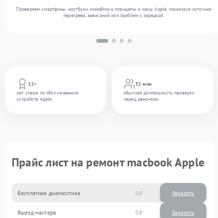
Проверяем смартфоны, ноутбуки, моноблоки, планшеты и часы Apple, локализуя источник
перегрева, зависаний или проблем с зарядкой.
12+
35 мин
лет стажа по обслуживанию
обычная длительность проверки
устройств Apple
перед ремонтом
Прайс лист на ремонт macbook Apple
Бесплатная диагностика
0
Заказать
Выезд мастера
0
Заказать