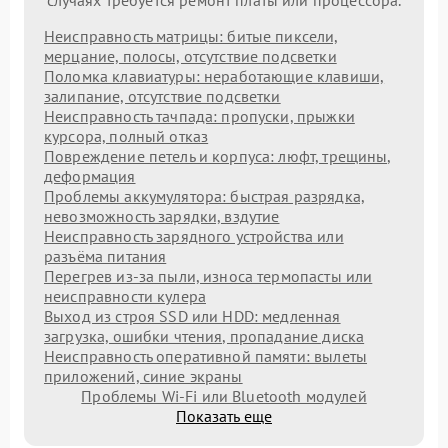
случаях требуется ремонт платы или процессора.
Неисправность матрицы: битые пиксели,
мерцание, полосы, отсутствие подсветки
Поломка клавиатуры: неработающие клавиши,
залипание, отсутствие подсветки
Неисправность тачпада: пропуски, прыжки
курсора, полный отказ
Повреждение петель и корпуса: люфт, трещины,
деформация
Проблемы аккумулятора: быстрая разрядка,
невозможность зарядки, вздутие
Неисправность зарядного устройства или
разъёма питания
Перегрев из‑за пыли, износа термопасты или
неисправности кулера
Выход из строя SSD или HDD: медленная
загрузка, ошибки чтения, пропадание диска
Неисправность оперативной памяти: вылеты
приложений, синие экраны
Проблемы Wi‑Fi или Bluetooth модулей
Показать еще