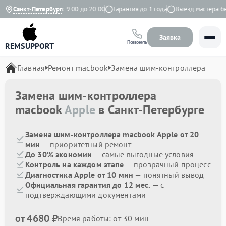
екс
Санкт-Петербург
Ежедневно с 9:00 до 20:00
Гарантия до 1 года
Выезд мастера бесп
Заявка
Позвонить
REMSUPPORT
Главная
Ремонт macbook
Замена шим-контроллера
Замена шим-контроллера
macbook
Apple
в Санкт-Петербурге
Замена шим-контроллера macbook Apple от 20
мин
— приоритетный ремонт
До 30% экономии
— самые выгодные условия
Контроль на каждом этапе
— прозрачный процесс
Диагностика Apple от 10 мин
— понятный вывод
Официальная гарантия до 12 мес.
— с
подтверждающими документами
от 4680 ₽
Время работы: от 30 мин