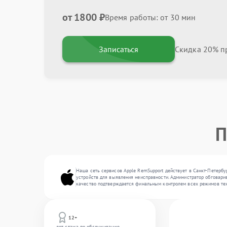
от 1800 ₽
Время работы: от 30 мин
Записаться
Скидка 20% пр
П
Наша сеть сервисов Apple RemSupport действует в Санкт-Петербу
устройств для выявления неисправности. Администратор обговарив
качество подтверждается финальным контролем всех режимов тех
12+
лет стажа по обслуживанию