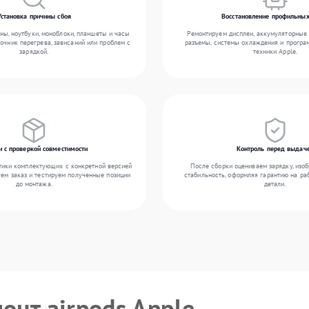
Установка причины сбоя
Восстановление профильных
ы, ноутбуки, моноблоки, планшеты и часы
Ремонтируем дисплеи, аккумуляторные 
точник перегрева, зависаний или проблем с
разъемы, системы охлаждения и прогр
зарядкой.
техники Apple.
и с проверкой совместимости
Контроль перед выдач
тики комплектующих с конкретной версией
После сборки оцениваем зарядку, изоб
уем заказ и тестируем полученные позиции
стабильность, оформляя гарантию на ра
до монтажа.
детали.
онт airpods Apple