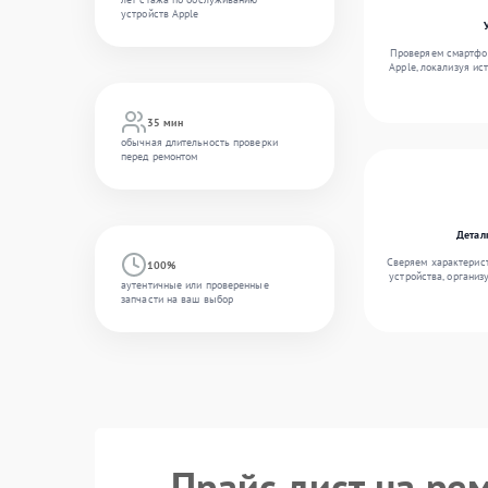
устройств Apple
Проверяем смартфон
Apple, локализуя ис
35 мин
обычная длительность проверки
перед ремонтом
Детал
Сверяем характерис
100%
устройства, организ
аутентичные или проверенные
запчасти на ваш выбор
Прайс лист на рем