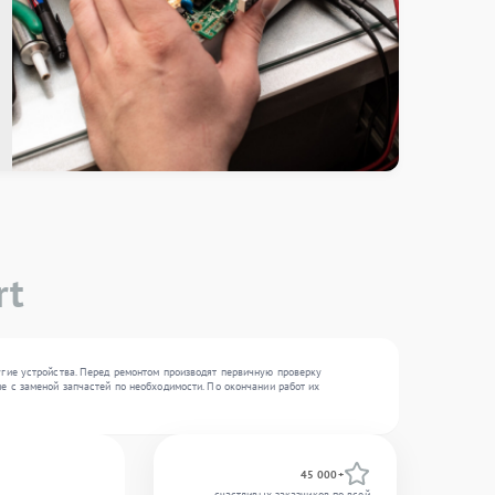
rt
угие устройства. Перед ремонтом производят первичную проверку
е с заменой запчастей по необходимости. По окончании работ их
45 000+
счастливых заказчиков по всей