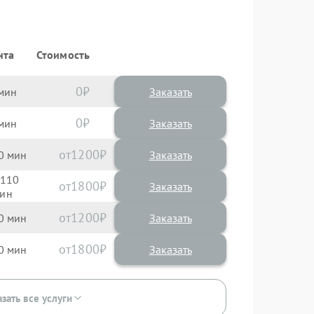
нта
Стоимость
0
Заказать
0
Заказать
1200
0
110
1800
1200
0
1800
0
зать все услуги