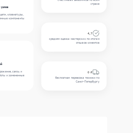
стране
 узлов
цепи, клавиатуры,
аммные компоненты
4,7
средняя оценка мастерских по итогам
отзывов клиентов
ей
ражение, связь и
0 ₽
боты и замененные
бесплатная перевозка техники по
Санкт-Петербургу