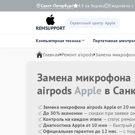
Санкт-Петербург
4.9 на Яндекс
Ежедневно с 
Сервисный центр Apple
REMSUPPORT
Компьютерная техника
Портативная электро
Главная
Ремонт airpods
Замена микрофон
Замена микрофона
airpods
Apple
в Санк
Замена микрофона airpods Apple от 20 м
До 30% экономии
— скидки при заявке о
Контроль на каждом этапе
— статус ремон
Диагностика Apple от 10 мин
— быстрый р
Официальная гарантия до 12 мес.
— с по