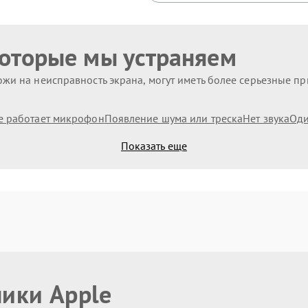
которые мы устраняем
жи на неисправность экрана, могут иметь более серьезные п
е работает микрофон
Появление шума или треска
Нет звука
Оди
Показать еще
ники Apple