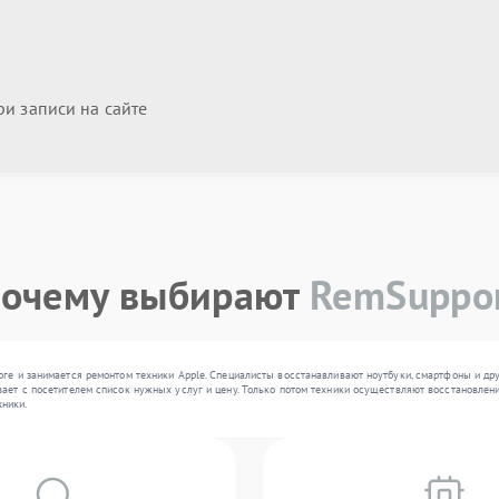
и записи на сайте
очему выбирают
RemSuppo
рге и занимается ремонтом техники Apple. Специалисты восстанавливают ноутбуки, смартфоны и др
ает с посетителем список нужных услуг и цену. Только потом техники осуществляют восстановлени
ники.