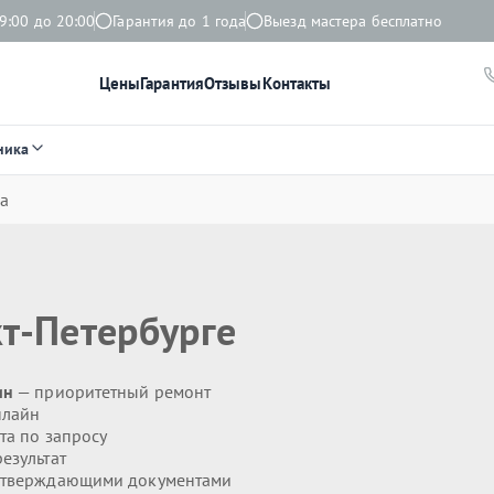
9:00 до 20:00
Гарантия до 1 года
Выезд мастера бесплатно
Цены
Гарантия
Отзывы
Контакты
ника
а
т-Петербурге
ин
— приоритетный ремонт
нлайн
та по запросу
езультат
дтверждающими документами