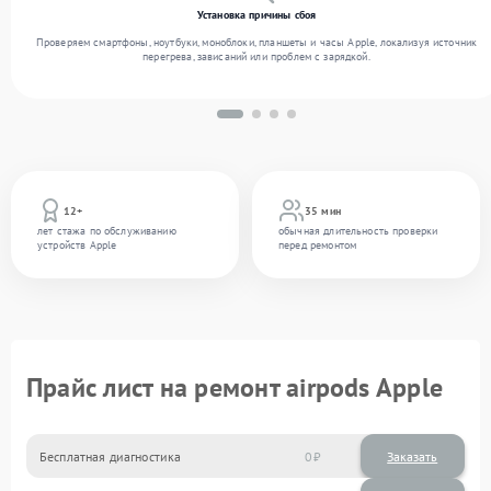
Установка причины сбоя
Проверяем смартфоны, ноутбуки, моноблоки, планшеты и часы Apple, локализуя источник
перегрева, зависаний или проблем с зарядкой.
12+
35 мин
лет стажа по обслуживанию
обычная длительность проверки
устройств Apple
перед ремонтом
Прайс лист на ремонт airpods Apple
Бесплатная диагностика
0
Заказать