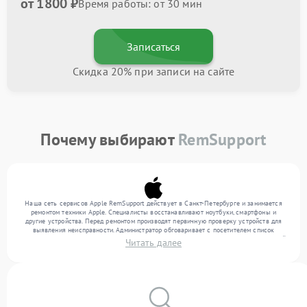
от 1800 ₽
Время работы: от 30 мин
Записаться
Скидка 20% при записи на сайте
Почему выбирают
RemSupport
Наша сеть сервисов Apple RemSupport действует в Санкт-Петербурге и занимается
ремонтом техники Apple. Специалисты восстанавливают ноутбуки, смартфоны и
другие устройства. Перед ремонтом производят первичную проверку устройств для
выявления неисправности. Администратор обговаривает с посетителем список
нужных услуг и цену. Только потом техники осуществляют восстановление с заменой
Читать далее
запчастей по необходимости. По окончании работ их качество подтверждается
финальным контролем всех режимов техники.