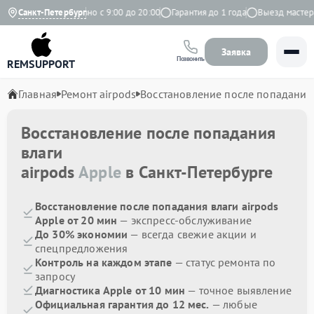
 Яндекс
Санкт-Петербург
Ежедневно с 9:00 до 20:00
Гарантия до 1 года
Выезд мастера б
Заявка
Позвонить
REMSUPPORT
Главная
Ремонт airpods
Восстановление после попадания
Восстановление после попадания
влаги
airpods
Apple
в Санкт-Петербурге
Восстановление после попадания влаги airpods
Apple от 20 мин
— экспресс-обслуживание
До 30% экономии
— всегда свежие акции и
спецпредложения
Контроль на каждом этапе
— статус ремонта по
запросу
Диагностика Apple от 10 мин
— точное выявление
Официальная гарантия до 12 мес.
— любые