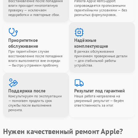
Восстановление после попадания
Работа Apple RemSupport
влаги проходит многоэтапную
сопровождается прописанными
проверку — исключаем
гарантийными условиями — без
недоработки и повторные сбои.
размытых формулировок.
Приоритетное
Надёжные
обслуживание
комплектующие
При гарантийном случае
В рамках обслуживания
восстановление после попадания
применяем проверенные детали
влаги выполняется вне очереди
— для стабильной работы
— быстро устраняем проблему.
устройства.
Поддержка после
Результат под гарантией
Консультируем по эксплуатации
Наша работа направлена на
— помогаем продлить срок
уверенный результат — берём
службы после выполнения
ответственность за итог.
ремонта.
Нужен качественный ремонт Apple?