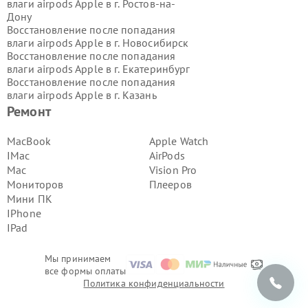
влаги airpods Apple в г.
Ростов-на-
Дону
Восстановление после попадания
влаги airpods Apple в г.
Новосибирск
Восстановление после попадания
влаги airpods Apple в г.
Екатеринбург
Восстановление после попадания
влаги airpods Apple в г.
Казань
Восстановление после попадания
Ремонт
влаги airpods Apple в г.
Воронеж
Восстановление после попадания
MacBook
Apple Watch
влаги airpods Apple в г.
Волгоград
IMac
AirPods
Восстановление после попадания
Mac
Vision Pro
влаги airpods Apple в г.
Самара
Мониторов
Плееров
Восстановление после попадания
Мини ПК
влаги airpods Apple в г.
Пермь
Восстановление после попадания
IPhone
влаги airpods Apple в г.
Красноярск
IPad
Восстановление после попадания
влаги airpods Apple в г.
Ижевск
Мы принимаем
Восстановление после попадания
все формы оплаты
влаги airpods Apple в г.
Челябинск
Политика конфиденциальности
Восстановление после попадания
влаги airpods Apple в г.
Тюмень