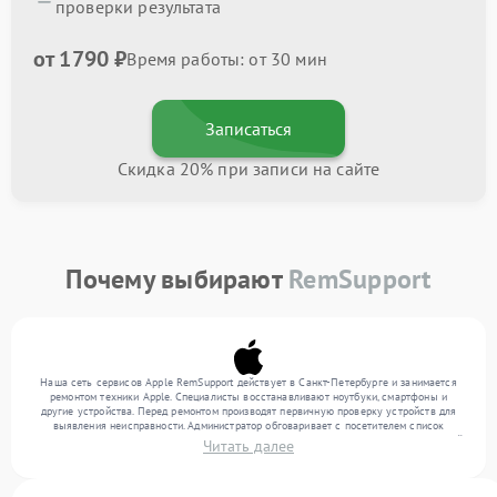
проверки результата
от 1790 ₽
Время работы: от 30 мин
Записаться
Скидка 20% при записи на сайте
Почему выбирают
RemSupport
Наша сеть сервисов Apple RemSupport действует в Санкт-Петербурге и занимается
ремонтом техники Apple. Специалисты восстанавливают ноутбуки, смартфоны и
другие устройства. Перед ремонтом производят первичную проверку устройств для
выявления неисправности. Администратор обговаривает с посетителем список
нужных услуг и цену. Только потом техники осуществляют восстановление с заменой
Читать далее
запчастей по необходимости. По окончании работ их качество подтверждается
финальным контролем всех режимов техники.