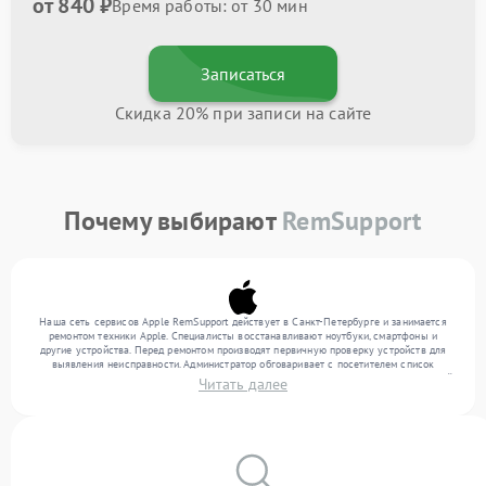
от 840 ₽
Время работы: от 30 мин
Записаться
Скидка 20% при записи на сайте
Почему выбирают
RemSupport
Наша сеть сервисов Apple RemSupport действует в Санкт-Петербурге и занимается
ремонтом техники Apple. Специалисты восстанавливают ноутбуки, смартфоны и
другие устройства. Перед ремонтом производят первичную проверку устройств для
выявления неисправности. Администратор обговаривает с посетителем список
нужных услуг и цену. Только потом техники осуществляют восстановление с заменой
Читать далее
запчастей по необходимости. По окончании работ их качество подтверждается
финальным контролем всех режимов техники.