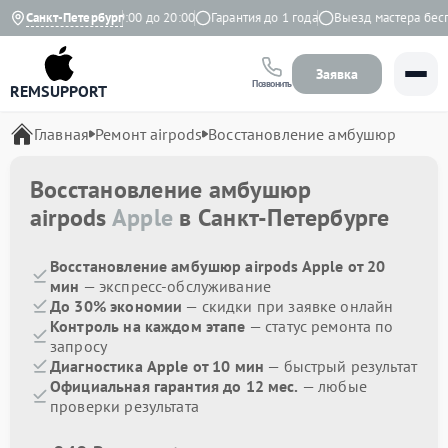
кс
Ежедневно с 9:00 до 20:00
Санкт-Петербург
Гарантия до 1 года
Выезд мастера беспла
Заявка
Позвонить
REMSUPPORT
Главная
Ремонт airpods
Восстановление амбушюр
Восстановление амбушюр
airpods
Apple
в Санкт-Петербурге
Восстановление амбушюр airpods Apple от 20
мин
— экспресс-обслуживание
До 30% экономии
— скидки при заявке онлайн
Контроль на каждом этапе
— статус ремонта по
запросу
Диагностика Apple от 10 мин
— быстрый результат
Официальная гарантия до 12 мес.
— любые
проверки результата