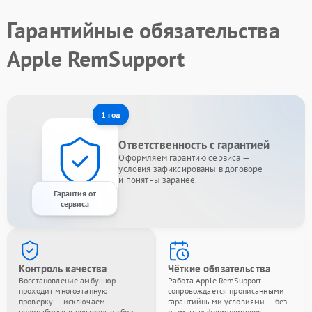
Гарантийные обязательства
Apple RemSupport
1 год
Ответственность с гарантией
Оформляем гарантию сервиса —
условия зафиксированы в договоре
и понятны заранее.
Гарантия от
сервиса
Контроль качества
Чёткие обязательства
Восстановление амбушюр
Работа Apple RemSupport
проходит многоэтапную
сопровождается прописанными
проверку — исключаем
гарантийными условиями — без
недоработки и повторные сбои.
размытых формулировок.