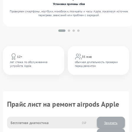
Установка причины сбоя
Проверяем смартфоны, ноутбуки, моноблоки, планшеты и часы Apple, локализуя источник
перегрева, зависаний или проблем с зарядкой.
12+
35 мин
лет стажа по обслуживанию
обычная длительность проверки
устройств Apple
перед ремонтом
Прайс лист на ремонт airpods Apple
Бесплатная диагностика
0
Заказать