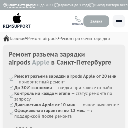
с
Ежедневно с 9:00 до 20:00
Санкт-Петербург
Гарантия до 1 года
Выезд мастера беспла
Заявка
Позвонить
REMSUPPORT
Главная
Ремонт airpods
Ремонт разъема зарядки
Ремонт разъема зарядки
airpods
Apple
в Санкт-Петербурге
Ремонт разъема зарядки airpods Apple от 20 мин
— приоритетный ремонт
До 30% экономии
— скидки при заявке онлайн
Контроль на каждом этапе
— статус ремонта по
запросу
Диагностика Apple от 10 мин
— точное выявление
Официальная гарантия до 12 мес.
— с
поддержкой после ремонта