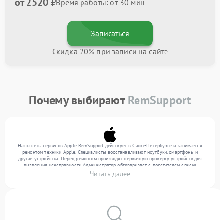
от 2520 ₽
Время работы: от 30 мин
Записаться
Скидка 20% при записи на сайте
Почему выбирают
RemSupport
Наша сеть сервисов Apple RemSupport действует в Санкт-Петербурге и занимается
ремонтом техники Apple. Специалисты восстанавливают ноутбуки, смартфоны и
другие устройства. Перед ремонтом производят первичную проверку устройств для
выявления неисправности. Администратор обговаривает с посетителем список
нужных услуг и цену. Только потом техники осуществляют восстановление с заменой
Читать далее
запчастей по необходимости. По окончании работ их качество подтверждается
финальным контролем всех режимов техники.