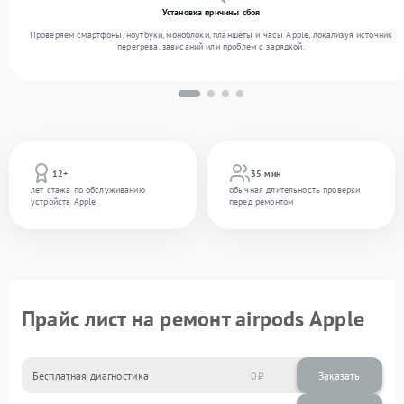
Установка причины сбоя
Проверяем смартфоны, ноутбуки, моноблоки, планшеты и часы Apple, локализуя источник
перегрева, зависаний или проблем с зарядкой.
12+
35 мин
лет стажа по обслуживанию
обычная длительность проверки
устройств Apple
перед ремонтом
Прайс лист на ремонт airpods Apple
Бесплатная диагностика
0
Заказать