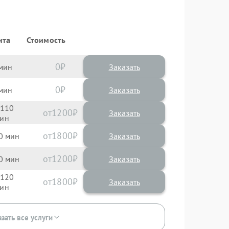
нта
Стоимость
0
Заказать
0
Заказать
110
1200
1800
0
1200
0
120
1800
зать все услуги