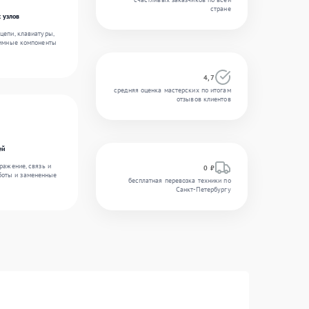
стране
 узлов
цепи, клавиатуры,
аммные компоненты
4,7
средняя оценка мастерских по итогам
отзывов клиентов
ей
ражение, связь и
0 ₽
боты и замененные
бесплатная перевозка техники по
Санкт-Петербургу