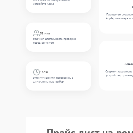
устройств Apple
Проверяем смартфон
Apple, локализуя ис
35 мин
обычная длительность проверки
перед ремонтом
Детал
Сверяем характерис
100%
устройства, организ
аутентичные или проверенные
запчасти на ваш выбор
Прайс лист на рем