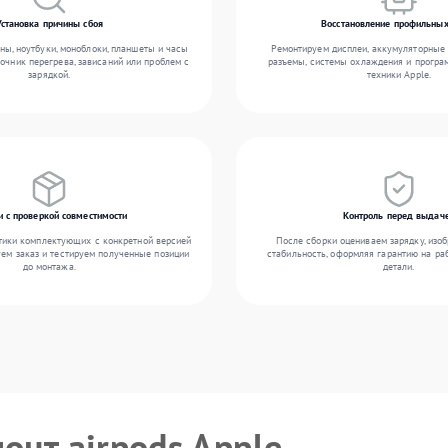
Установка причины сбоя
Восстановление профильных
ы, ноутбуки, моноблоки, планшеты и часы
Ремонтируем дисплеи, аккумуляторные 
точник перегрева, зависаний или проблем с
разъемы, системы охлаждения и прогр
зарядкой.
техники Apple.
и с проверкой совместимости
Контроль перед выдач
тики комплектующих с конкретной версией
После сборки оцениваем зарядку, изоб
уем заказ и тестируем полученные позиции
стабильность, оформляя гарантию на ра
до монтажа.
детали.
онт airpods Apple