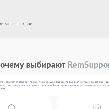
и записи на сайте
очему выбирают
RemSuppo
рге и занимается ремонтом техники Apple. Специалисты восстанавливают ноутбуки, смартфоны и др
ает с посетителем список нужных услуг и цену. Только потом техники осуществляют восстановлени
ники.