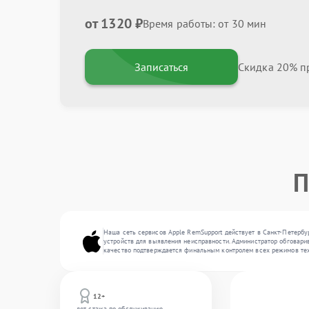
от 1320 ₽
Время работы: от 30 мин
Записаться
Скидка 20% пр
П
Наша сеть сервисов Apple RemSupport действует в Санкт-Петербу
устройств для выявления неисправности. Администратор обговарив
качество подтверждается финальным контролем всех режимов тех
12+
лет стажа по обслуживанию