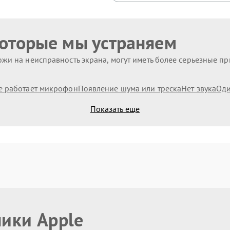
которые мы устраняем
жи на неисправность экрана, могут иметь более серьезные п
е работает микрофон
Появление шума или треска
Нет звука
Оди
Показать еще
ники Apple