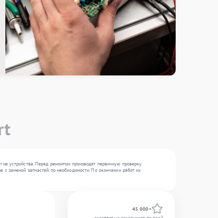
rt
угие устройства. Перед ремонтом производят первичную проверку
е с заменой запчастей по необходимости. По окончании работ их
45 000+
счастливых заказчиков по всей