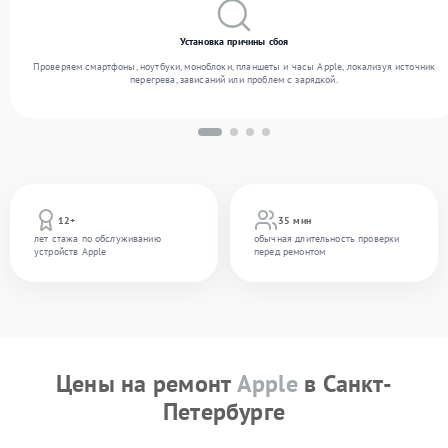
Установка причины сбоя
Проверяем смартфоны, ноутбуки, моноблоки, планшеты и часы Apple, локализуя источник
перегрева, зависаний или проблем с зарядкой.
12+
35 мин
лет стажа по обслуживанию
обычная длительность проверки
устройств Apple
перед ремонтом
Цены на ремонт
Apple
в Санкт-
Петербурге