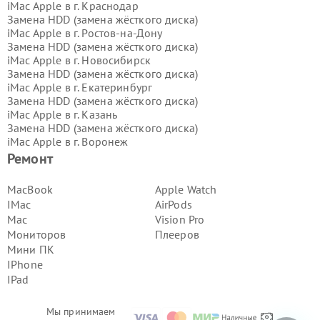
iMac Apple в г.
Краснодар
Замена HDD (замена жёсткого диска)
iMac Apple в г.
Ростов-на-Дону
Замена HDD (замена жёсткого диска)
iMac Apple в г.
Новосибирск
Замена HDD (замена жёсткого диска)
iMac Apple в г.
Екатеринбург
Замена HDD (замена жёсткого диска)
iMac Apple в г.
Казань
Замена HDD (замена жёсткого диска)
iMac Apple в г.
Воронеж
Замена HDD (замена жёсткого диска)
Ремонт
iMac Apple в г.
Волгоград
Замена HDD (замена жёсткого диска)
MacBook
Apple Watch
iMac Apple в г.
Самара
IMac
AirPods
Замена HDD (замена жёсткого диска)
Mac
Vision Pro
iMac Apple в г.
Пермь
Мониторов
Плееров
Замена HDD (замена жёсткого диска)
Мини ПК
iMac Apple в г.
Красноярск
Замена HDD (замена жёсткого диска)
IPhone
iMac Apple в г.
Ижевск
IPad
Замена HDD (замена жёсткого диска)
iMac Apple в г.
Челябинск
Мы принимаем
Замена HDD (замена жёсткого диска)