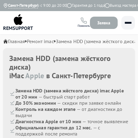
ндекс
Санкт-Петербург
Ежедневно с 9:00 до 20:00
Гарантия до 1 года
Выезд мастера бес
Заявка
Позвонить
REMSUPPORT
Главная
Ремонт imac
Замена HDD (замена жёсткого диска)
Замена HDD (замена жёсткого
диска)
iMac
Apple
в Санкт-Петербурге
Замена HDD (замена жёсткого диска) imac Apple
от 20 мин
— быстрый старт работ
До 30% экономии
— скидки при заявке онлайн
Контроль на каждом этапе
— от диагностики до
выдачи
Диагностика Apple от 10 мин
— точное выявление
Официальная гарантия до 12 мес.
— с
поддержкой после ремонта