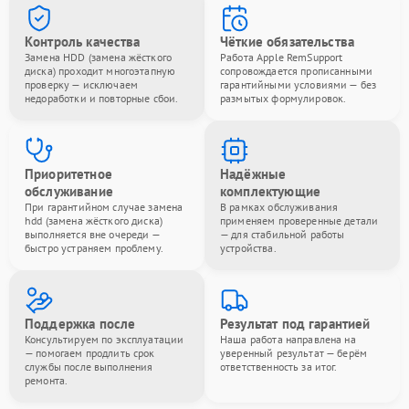
Контроль качества
Чёткие обязательства
Замена HDD (замена жёсткого
Работа Apple RemSupport
диска) проходит многоэтапную
сопровождается прописанными
проверку — исключаем
гарантийными условиями — без
недоработки и повторные сбои.
размытых формулировок.
Приоритетное
Надёжные
обслуживание
комплектующие
При гарантийном случае замена
В рамках обслуживания
hdd (замена жёсткого диска)
применяем проверенные детали
выполняется вне очереди —
— для стабильной работы
быстро устраняем проблему.
устройства.
Поддержка после
Результат под гарантией
Консультируем по эксплуатации
Наша работа направлена на
— помогаем продлить срок
уверенный результат — берём
службы после выполнения
ответственность за итог.
ремонта.