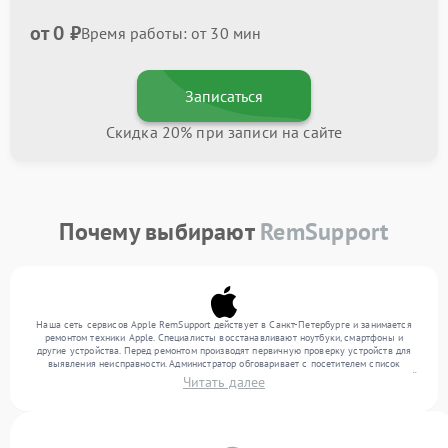
от 0 ₽
Время работы: от 30 мин
Записаться
Скидка 20% при записи на сайте
Почему выбирают
RemSupport
Наша сеть сервисов Apple RemSupport действует в Санкт-Петербурге и занимается
ремонтом техники Apple. Специалисты восстанавливают ноутбуки, смартфоны и
другие устройства. Перед ремонтом производят первичную проверку устройств для
выявления неисправности. Администратор обговаривает с посетителем список
нужных услуг и цену. Только потом техники осуществляют восстановление с заменой
Читать далее
запчастей по необходимости. По окончании работ их качество подтверждается
финальным контролем всех режимов техники.