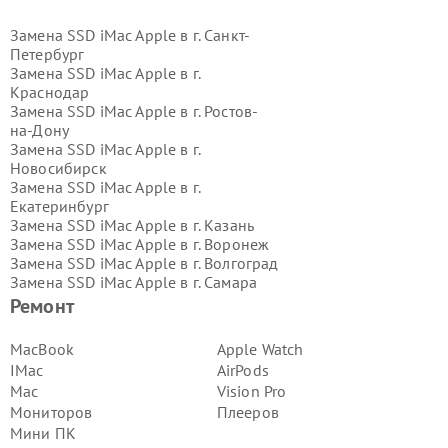
Замена SSD iMac Apple в г.
Санкт-
Петербург
Замена SSD iMac Apple в г.
Краснодар
Замена SSD iMac Apple в г.
Ростов-
на-Дону
Замена SSD iMac Apple в г.
Новосибирск
Замена SSD iMac Apple в г.
Екатеринбург
Замена SSD iMac Apple в г.
Казань
Замена SSD iMac Apple в г.
Воронеж
Замена SSD iMac Apple в г.
Волгоград
Замена SSD iMac Apple в г.
Самара
Замена SSD iMac Apple в г.
Пермь
Ремонт
Замена SSD iMac Apple в г.
Красноярск
MacBook
Apple Watch
Замена SSD iMac Apple в г.
Ижевск
IMac
AirPods
Замена SSD iMac Apple в г.
Mac
Vision Pro
Челябинск
Мониторов
Плееров
Замена SSD iMac Apple в г.
Тюмень
Мини ПК
Замена SSD iMac Apple в г.
Уфа