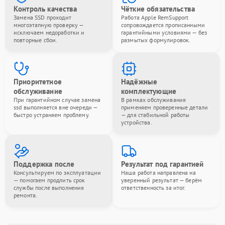
Контроль качества
Чёткие обязательства
Замена SSD проходит
Работа Apple RemSupport
многоэтапную проверку —
сопровождается прописанными
исключаем недоработки и
гарантийными условиями — без
повторные сбои.
размытых формулировок.
Приоритетное
Надёжные
обслуживание
комплектующие
При гарантийном случае замена
В рамках обслуживания
ssd выполняется вне очереди —
применяем проверенные детали
быстро устраняем проблему.
— для стабильной работы
устройства.
Поддержка после
Результат под гарантией
Консультируем по эксплуатации
Наша работа направлена на
— помогаем продлить срок
уверенный результат — берём
службы после выполнения
ответственность за итог.
ремонта.