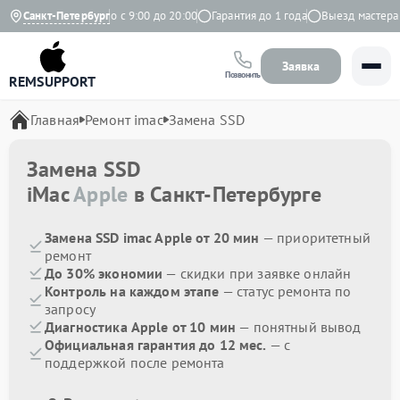
Яндекс
Санкт-Петербург
Ежедневно с 9:00 до 20:00
Гарантия до 1 года
Выезд мастера бе
Заявка
Позвонить
REMSUPPORT
Главная
Ремонт imac
Замена SSD
Замена SSD
iMac
Apple
в Санкт-Петербурге
Замена SSD imac Apple от 20 мин
— приоритетный
ремонт
До 30% экономии
— скидки при заявке онлайн
Контроль на каждом этапе
— статус ремонта по
запросу
Диагностика Apple от 10 мин
— понятный вывод
Официальная гарантия до 12 мес.
— с
поддержкой после ремонта