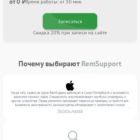
от 0 ₽
Время работы: от 30 мин
Записаться
Скидка 20% при записи на сайте
Почему выбирают
RemSupport
Наша сеть сервисов Apple RemSupport действует в Санкт-Петербурге и занимается
ремонтом техники Apple. Специалисты восстанавливают ноутбуки, смартфоны и
другие устройства. Перед ремонтом производят первичную проверку устройств для
выявления неисправности. Администратор обговаривает с посетителем список
нужных услуг и цену. Только потом техники осуществляют восстановление с заменой
Читать далее
запчастей по необходимости. По окончании работ их качество подтверждается
финальным контролем всех режимов техники.