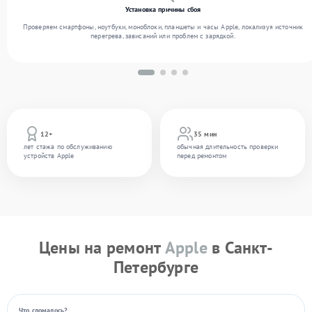
Установка причины сбоя
Проверяем смартфоны, ноутбуки, моноблоки, планшеты и часы Apple, локализуя источник
перегрева, зависаний или проблем с зарядкой.
12+
35 мин
лет стажа по обслуживанию
обычная длительность проверки
устройств Apple
перед ремонтом
Цены на ремонт
Apple
в Санкт-
Петербурге
Что сломалось?