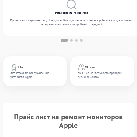
Установка причины сбоя
Проверяем смартфоны, ноутбуки, моноблоки, планшеты и часы Apple, локализуя источник
перегрева, зависаний или проблем с зарядкой.
12+
35 мин
лет стажа по обслуживанию
обычная длительность проверки
устройств Apple
перед ремонтом
Прайс лист на ремонт мониторов
Apple