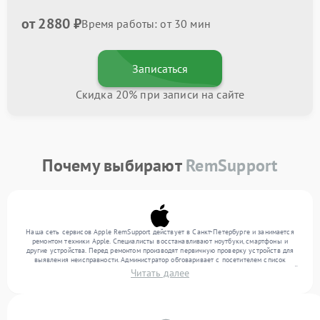
от 2880 ₽
Время работы: от 30 мин
Записаться
Скидка 20% при записи на сайте
Почему выбирают
RemSupport
Наша сеть сервисов Apple RemSupport действует в Санкт-Петербурге и занимается
ремонтом техники Apple. Специалисты восстанавливают ноутбуки, смартфоны и
другие устройства. Перед ремонтом производят первичную проверку устройств для
выявления неисправности. Администратор обговаривает с посетителем список
нужных услуг и цену. Только потом техники осуществляют восстановление с заменой
Читать далее
запчастей по необходимости. По окончании работ их качество подтверждается
финальным контролем всех режимов техники.