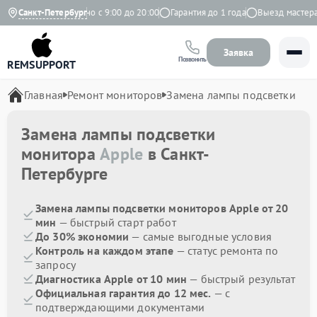
 Яндекс
Санкт-Петербург
Ежедневно с 9:00 до 20:00
Гарантия до 1 года
Выезд мастера б
Заявка
Позвонить
REMSUPPORT
Главная
Ремонт мониторов
Замена лампы подсветки
Замена лампы подсветки
монитора
Apple
в Санкт-
Петербурге
Замена лампы подсветки мониторов Apple от 20
мин
— быстрый старт работ
До 30% экономии
— самые выгодные условия
Контроль на каждом этапе
— статус ремонта по
запросу
Диагностика Apple от 10 мин
— быстрый результат
Официальная гарантия до 12 мес.
— с
подтверждающими документами