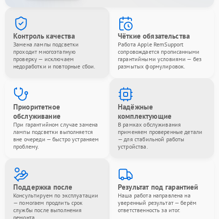
Контроль качества
Чёткие обязательства
Замена лампы подсветки
Работа Apple RemSupport
проходит многоэтапную
сопровождается прописанными
проверку — исключаем
гарантийными условиями — без
недоработки и повторные сбои.
размытых формулировок.
Приоритетное
Надёжные
обслуживание
комплектующие
При гарантийном случае замена
В рамках обслуживания
лампы подсветки выполняется
применяем проверенные детали
вне очереди — быстро устраняем
— для стабильной работы
проблему.
устройства.
Поддержка после
Результат под гарантией
Консультируем по эксплуатации
Наша работа направлена на
— помогаем продлить срок
уверенный результат — берём
службы после выполнения
ответственность за итог.
ремонта.