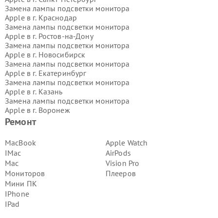
Замена лампы подсветки монитора
Apple в г.
Краснодар
Замена лампы подсветки монитора
Apple в г.
Ростов-на-Дону
Замена лампы подсветки монитора
Apple в г.
Новосибирск
Замена лампы подсветки монитора
Apple в г.
Екатеринбург
Замена лампы подсветки монитора
Apple в г.
Казань
Замена лампы подсветки монитора
Apple в г.
Воронеж
Замена лампы подсветки монитора
Ремонт
Apple в г.
Волгоград
Замена лампы подсветки монитора
MacBook
Apple Watch
Apple в г.
Самара
IMac
AirPods
Замена лампы подсветки монитора
Mac
Vision Pro
Apple в г.
Пермь
Мониторов
Плееров
Замена лампы подсветки монитора
Мини ПК
Apple в г.
Красноярск
Замена лампы подсветки монитора
IPhone
Apple в г.
Ижевск
IPad
Замена лампы подсветки монитора