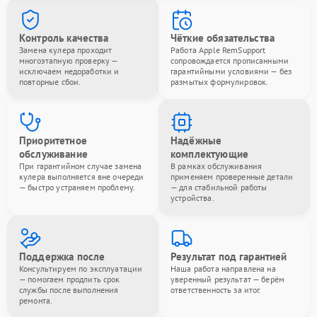
Контроль качества
Чёткие обязательства
Замена кулера проходит
Работа Apple RemSupport
многоэтапную проверку —
сопровождается прописанными
исключаем недоработки и
гарантийными условиями — без
повторные сбои.
размытых формулировок.
Приоритетное
Надёжные
обслуживание
комплектующие
При гарантийном случае замена
В рамках обслуживания
кулера выполняется вне очереди
применяем проверенные детали
— быстро устраняем проблему.
— для стабильной работы
устройства.
Поддержка после
Результат под гарантией
Консультируем по эксплуатации
Наша работа направлена на
— помогаем продлить срок
уверенный результат — берём
службы после выполнения
ответственность за итог.
ремонта.