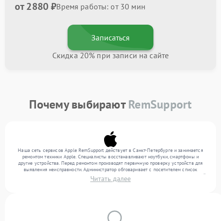
от 2880 ₽
Время работы: от 30 мин
Записаться
Скидка 20% при записи на сайте
Почему выбирают
RemSupport
Наша сеть сервисов Apple RemSupport действует в Санкт-Петербурге и занимается
ремонтом техники Apple. Специалисты восстанавливают ноутбуки, смартфоны и
другие устройства. Перед ремонтом производят первичную проверку устройств для
выявления неисправности. Администратор обговаривает с посетителем список
нужных услуг и цену. Только потом техники осуществляют восстановление с заменой
Читать далее
запчастей по необходимости. По окончании работ их качество подтверждается
финальным контролем всех режимов техники.