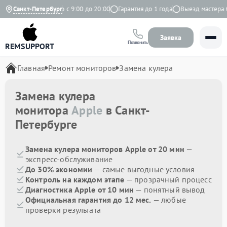
ндекс
Санкт-Петербург
Ежедневно с 9:00 до 20:00
Гарантия до 1 года
Выезд мастера бе
Заявка
Позвонить
REMSUPPORT
Главная
Ремонт мониторов
Замена кулера
Замена кулера
монитора
Apple
в Санкт-
Петербурге
Замена кулера мониторов Apple от 20 мин
—
экспресс-обслуживание
До 30% экономии
— самые выгодные условия
Контроль на каждом этапе
— прозрачный процесс
Диагностика Apple от 10 мин
— понятный вывод
Официальная гарантия до 12 мес.
— любые
проверки результата