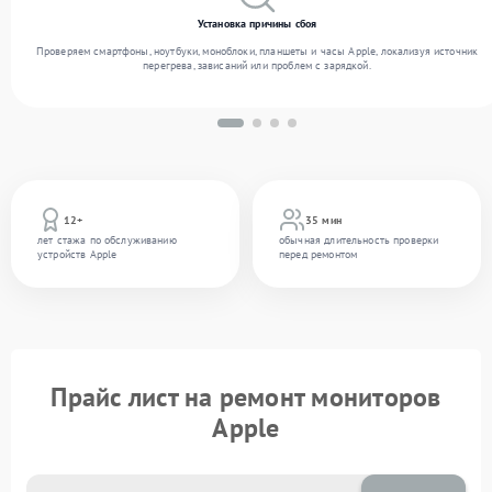
Установка причины сбоя
Проверяем смартфоны, ноутбуки, моноблоки, планшеты и часы Apple, локализуя источник
перегрева, зависаний или проблем с зарядкой.
12+
35 мин
лет стажа по обслуживанию
обычная длительность проверки
устройств Apple
перед ремонтом
Прайс лист на ремонт мониторов
Apple