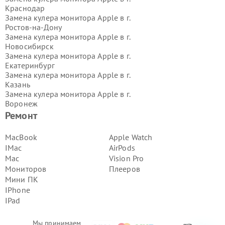
Краснодар
Замена кулера монитора Apple в г.
Ростов-на-Дону
Замена кулера монитора Apple в г.
Новосибирск
Замена кулера монитора Apple в г.
Екатеринбург
Замена кулера монитора Apple в г.
Казань
Замена кулера монитора Apple в г.
Воронеж
Замена кулера монитора Apple в г.
Ремонт
Волгоград
Замена кулера монитора Apple в г.
MacBook
Apple Watch
Самара
IMac
AirPods
Замена кулера монитора Apple в г.
Mac
Vision Pro
Пермь
Мониторов
Плееров
Замена кулера монитора Apple в г.
Мини ПК
Красноярск
Замена кулера монитора Apple в г.
IPhone
Ижевск
IPad
Замена кулера монитора Apple в г.
Челябинск
Мы принимаем