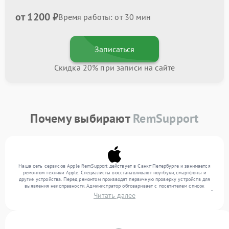
от 1200 ₽
Время работы: от 30 мин
Записаться
Скидка 20% при записи на сайте
Почему выбирают
RemSupport
Наша сеть сервисов Apple RemSupport действует в Санкт-Петербурге и занимается
ремонтом техники Apple. Специалисты восстанавливают ноутбуки, смартфоны и
другие устройства. Перед ремонтом производят первичную проверку устройств для
выявления неисправности. Администратор обговаривает с посетителем список
нужных услуг и цену. Только потом техники осуществляют восстановление с заменой
Читать далее
запчастей по необходимости. По окончании работ их качество подтверждается
финальным контролем всех режимов техники.