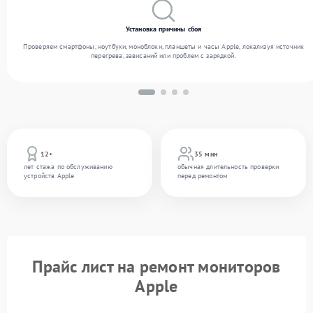
Установка причины сбоя
Проверяем смартфоны, ноутбуки, моноблоки, планшеты и часы Apple, локализуя источник
перегрева, зависаний или проблем с зарядкой.
12+
35 мин
лет стажа по обслуживанию
обычная длительность проверки
устройств Apple
перед ремонтом
Прайс лист на ремонт мониторов
Apple