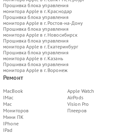
Прошивка блока управления
монитора Apple в г.
Краснодар
Прошивка блока управления
монитора Apple в г.
Ростов-на-Дону
Прошивка блока управления
монитора Apple в г.
Новосибирск
Прошивка блока управления
монитора Apple в г.
Екатеринбург
Прошивка блока управления
монитора Apple в г.
Казань
Прошивка блока управления
монитора Apple в г.
Воронеж
Прошивка блока управления
Ремонт
монитора Apple в г.
Волгоград
Прошивка блока управления
MacBook
Apple Watch
монитора Apple в г.
Самара
IMac
AirPods
Прошивка блока управления
Mac
Vision Pro
монитора Apple в г.
Пермь
Мониторов
Плееров
Прошивка блока управления
Мини ПК
монитора Apple в г.
Красноярск
Прошивка блока управления
IPhone
монитора Apple в г.
Ижевск
IPad
Прошивка блока управления