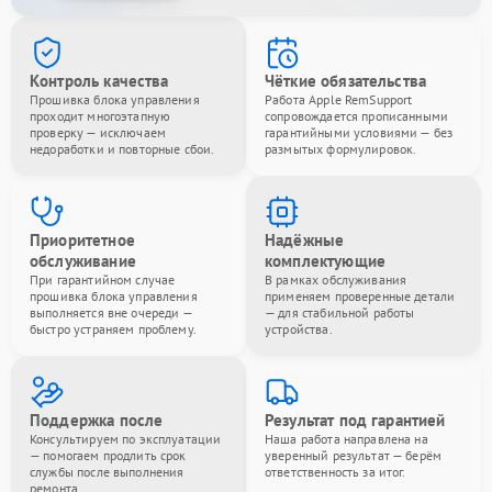
Контроль качества
Чёткие обязательства
Прошивка блока управления
Работа Apple RemSupport
проходит многоэтапную
сопровождается прописанными
проверку — исключаем
гарантийными условиями — без
недоработки и повторные сбои.
размытых формулировок.
Приоритетное
Надёжные
обслуживание
комплектующие
При гарантийном случае
В рамках обслуживания
прошивка блока управления
применяем проверенные детали
выполняется вне очереди —
— для стабильной работы
быстро устраняем проблему.
устройства.
Поддержка после
Результат под гарантией
Консультируем по эксплуатации
Наша работа направлена на
— помогаем продлить срок
уверенный результат — берём
службы после выполнения
ответственность за итог.
ремонта.