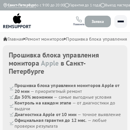
Яндекс
Санкт-Петербург
Ежедневно с 9:00 до 20:00
Гарантия до 1 года
Выезд мастера б
Заявка
Позвонить
REMSUPPORT
Главная
Ремонт мониторов
Прошивка блока управления
Прошивка блока управления
монитора
Apple
в Санкт-
Петербурге
Прошивка блока управления мониторов Apple от
20 мин
— приоритетный ремонт
До 30% экономии
— самые выгодные условия
Контроль на каждом этапе
— от диагностики до
выдачи
Диагностика Apple от 10 мин
— точное выявление
Официальная гарантия до 12 мес.
— любые
проверки результата