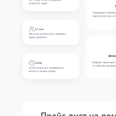
устройств Apple
Проверяем смартфон
Apple, локализуя ис
35 мин
обычная длительность проверки
перед ремонтом
Детал
Сверяем характерис
100%
устройства, организ
аутентичные или проверенные
запчасти на ваш выбор
Прайс лист на ре