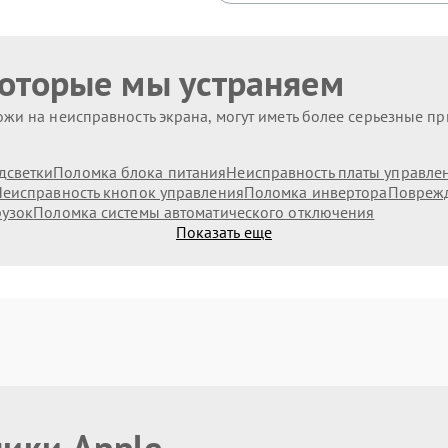
которые мы устраняем
жи на неисправность экрана, могут иметь более серьезные п
дсветки
Поломка блока питания
Неисправность платы управле
еисправность кнопок управления
Поломка инвертора
Поврежд
рузок
Поломка системы автоматического отключения
Показать еще
ники Apple