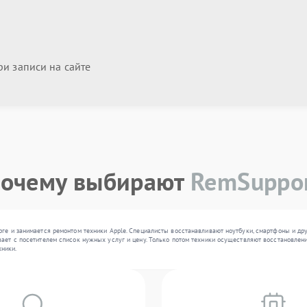
и записи на сайте
очему выбирают
RemSuppo
рге и занимается ремонтом техники Apple. Специалисты восстанавливают ноутбуки, смартфоны и др
ает с посетителем список нужных услуг и цену. Только потом техники осуществляют восстановлени
ники.