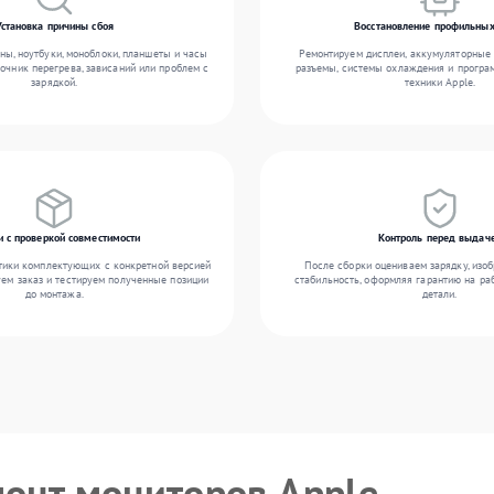
Установка причины сбоя
Восстановление профильных
ы, ноутбуки, моноблоки, планшеты и часы
Ремонтируем дисплеи, аккумуляторные 
точник перегрева, зависаний или проблем с
разъемы, системы охлаждения и прогр
зарядкой.
техники Apple.
и с проверкой совместимости
Контроль перед выдач
тики комплектующих с конкретной версией
После сборки оцениваем зарядку, изоб
уем заказ и тестируем полученные позиции
стабильность, оформляя гарантию на ра
до монтажа.
детали.
монт мониторов Apple