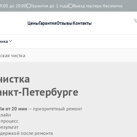
9:00 до 20:00
Гарантия до 1 года
Выезд мастера бесплатно
Цены
Гарантия
Отзывы
Контакты
ника
ская чистка
чистка
анкт-Петербурге
le от 20 мин
— приоритетный ремонт
нлайн
 процесс
езультат
держкой после ремонта