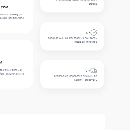
стране
 узлов
цепи, клавиатуры,
аммные компоненты
4,7
средняя оценка мастерских по итогам
отзывов клиентов
ей
ражение, связь и
0 ₽
боты и замененные
бесплатная перевозка техники по
Санкт-Петербургу