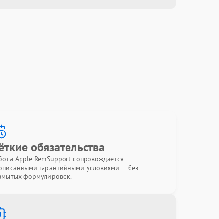
ёткие обязательства
бота Apple RemSupport сопровождается
описанными гарантийными условиями — без
змытых формулировок.