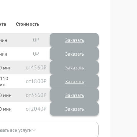
нта
Стоимость
0
Заказать
0
Заказать
4560
0
110
1800
3360
0
2040
0
зать все услуги