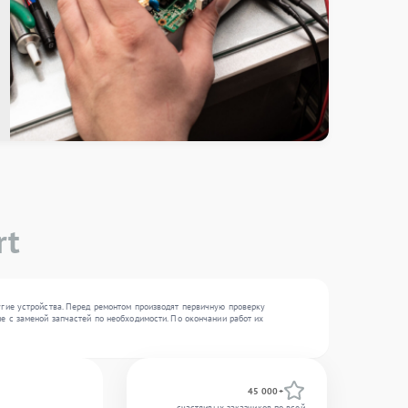
rt
угие устройства. Перед ремонтом производят первичную проверку
е с заменой запчастей по необходимости. По окончании работ их
45 000+
счастливых заказчиков по всей