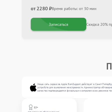
от 2280 ₽
Время работы: от 30 мин
Записаться
Скидка 20% пр
П
Наша сеть сервисов Apple RemSupport действует в Санкт-Петербу
устройств для выявления неисправности. Администратор обговарив
качество подтверждается финальным контролем всех режимов тех
12+
лет стажа по обслуживанию