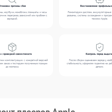
Установка причины сбоя
Восстановление профильных
ы, ноутбуки, моноблоки, планшеты и часы
Ремонтируем дисплеи, аккумуляторные 
точник перегрева, зависаний или проблем с
разъемы, системы охлаждения и прогр
зарядкой.
техники Apple.
и с проверкой совместимости
Контроль перед выдач
тики комплектующих с конкретной версией
После сборки оцениваем зарядку, изоб
уем заказ и тестируем полученные позиции
стабильность, оформляя гарантию на ра
до монтажа.
детали.
монт плееров Apple