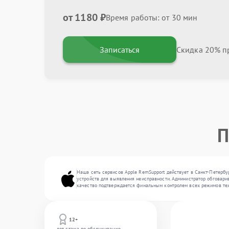
от 1180 ₽
Время работы: от 30 мин
Записаться
Скидка 20% пр
П
Наша сеть сервисов Apple RemSupport действует в Санкт-Петербу
устройств для выявления неисправности. Администратор обговарив
качество подтверждается финальным контролем всех режимов тех
12+
лет стажа по обслуживанию