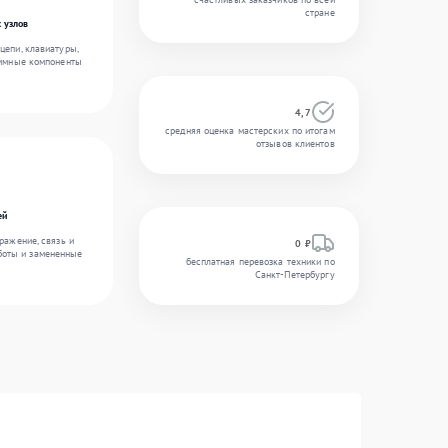
стране
 узлов
цепи, клавиатуры,
аммные компоненты
4,7
средняя оценка мастерских по итогам
отзывов клиентов
ей
ражение, связь и
0 ₽
боты и замененные
бесплатная перевозка техники по
Санкт-Петербургу