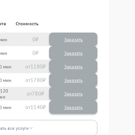
нта
Стоимость
0
Заказать
0
Заказать
1180
0
1780
0
120
780
1140
0
ать все услуги