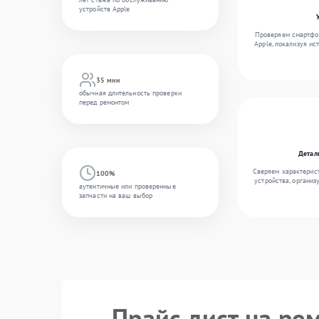
устройств Apple
Проверяем смартфон
Apple, локализуя ис
35 мин
обычная длительность проверки
перед ремонтом
Детал
Сверяем характерис
100%
устройства, организ
аутентичные или проверенные
запчасти на ваш выбор
Прайс лист на ре