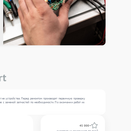
rt
угие устройства. Перед ремонтом производят первичную проверку
е с заменой запчастей по необходимости. По окончании работ их
45 000+
счастливых заказчиков по всей