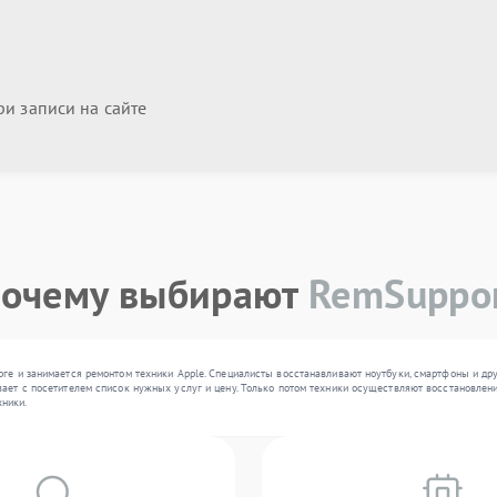
и записи на сайте
очему выбирают
RemSuppo
рге и занимается ремонтом техники Apple. Специалисты восстанавливают ноутбуки, смартфоны и др
ает с посетителем список нужных услуг и цену. Только потом техники осуществляют восстановлени
ники.