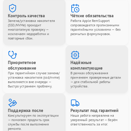
Контроль качества
Чёткие обязательства
Замена/установка накопителя
Работа Apple RemSupport
(SSD/NVMe) проходит
сопровождается прописанными
многоэтапную проверку —
гарантийными условиями — без
исключаем недоработки и
размытых формулировок.
повторные сбои.
Приоритетное
Надёжные
обслуживание
комплектующие
При гарантийном случае замена/
В рамках обслуживания
установка накопителя (ssd/nvme)
применяем проверенные детали
выполняется вне очереди —
— для стабильной работы
быстро устраняем проблему.
устройства.
Поддержка после
Результат под гарантией
Консультируем по эксплуатации
Наша работа направлена на
— помогаем продлить срок
уверенный результат — берём
службы после выполнения
ответственность за итог.
ремонта.