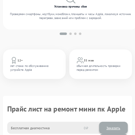
Установка причины сбоя
Проверяем смартфоны, ноутбуки, моноблоки, планшеты и часы Apple, локализуя источник
перегрева, зависаний или проблем с зарядкой.
12+
35 мин
лет стажа по обслуживанию
обычная длительность проверки
устройств Apple
перед ремонтом
Прайс лист на ремонт мини пк Apple
Бесплатная диагностика
0
Заказать