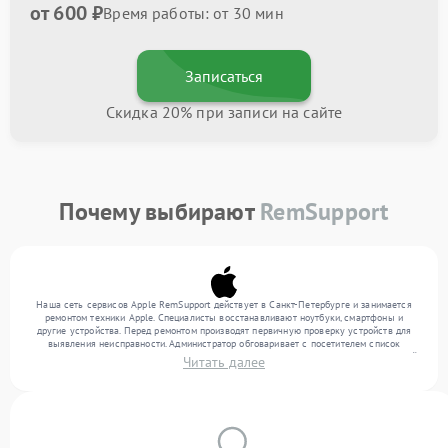
от 600 ₽
Время работы: от 30 мин
Записаться
Скидка 20% при записи на сайте
Почему выбирают
RemSupport
Наша сеть сервисов Apple RemSupport действует в Санкт-Петербурге и занимается
ремонтом техники Apple. Специалисты восстанавливают ноутбуки, смартфоны и
другие устройства. Перед ремонтом производят первичную проверку устройств для
выявления неисправности. Администратор обговаривает с посетителем список
нужных услуг и цену. Только потом техники осуществляют восстановление с заменой
Читать далее
запчастей по необходимости. По окончании работ их качество подтверждается
финальным контролем всех режимов техники.