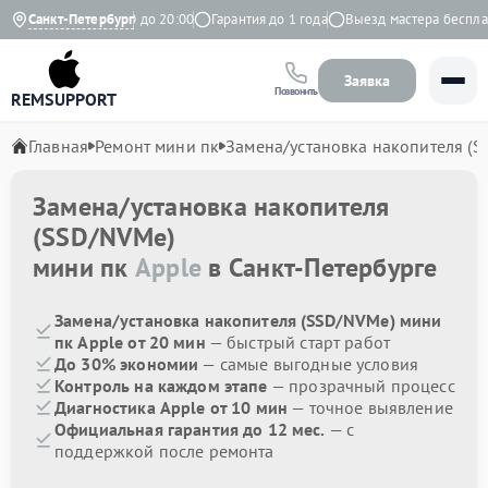
Ежедневно с 9:00 до 20:00
Санкт-Петербург
Гарантия до 1 года
Выезд мастера бесплатн
Заявка
Позвонить
REMSUPPORT
Главная
Ремонт мини пк
Замена/установка накопителя (
Замена/установка накопителя
(SSD/NVMe)
мини пк
Apple
в Санкт-Петербурге
Замена/установка накопителя (SSD/NVMe) мини
пк Apple от 20 мин
— быстрый старт работ
До 30% экономии
— самые выгодные условия
Контроль на каждом этапе
— прозрачный процесс
Диагностика Apple от 10 мин
— точное выявление
Официальная гарантия до 12 мес.
— с
поддержкой после ремонта