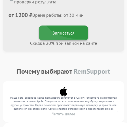
проверки результата
от 1200 ₽
Время работы: от 30 мин
Записаться
Скидка 20% при записи на сайте
Почему выбирают
RemSupport
Наша сеть сервисов Apple RemSupport действует в Санкт-Петербурге и занимается
ремонтом техники Apple. Специалисты восстанавливают ноутбуки, смартфоны и
другие устройства. Перед ремонтом производят первичную проверку устройств для
выявления неисправности. Администратор обговаривает с посетителем список
нужных услуг и цену. Только потом техники осуществляют восстановление с заменой
Читать далее
запчастей по необходимости. По окончании работ их качество подтверждается
финальным контролем всех режимов техники.