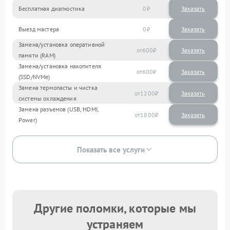
Бесплатная диагностика
0
Заказать
Выезд мастера
0
Заказать
Замена/установка оперативной
600
памяти (RAM)
Замена/установка накопителя
600
(SSD/NVMe)
Замена термопасты и чистка
1200
системы охлаждения
Замена разъемов (USB, HDMI,
1800
Power)
Показать все услуги
Другие поломки, которые мы
устраняем