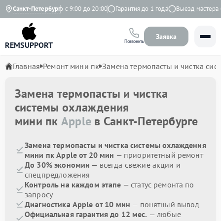
ндекс
Санкт-Петербург
Ежедневно с 9:00 до 20:00
Гарантия до 1 года
Выезд мастера бе
Заявка
Позвонить
REMSUPPORT
Главная
Ремонт мини пк
Замена термопасты и чистка си
Замена термопасты и чистка
системы охлаждения
мини пк
Apple
в Санкт-Петербурге
Замена термопасты и чистка системы охлаждения
мини пк Apple от 20 мин
— приоритетный ремонт
До 30% экономии
— всегда свежие акции и
спецпредложения
Контроль на каждом этапе
— статус ремонта по
запросу
Диагностика Apple от 10 мин
— понятный вывод
Официальная гарантия до 12 мес.
— любые