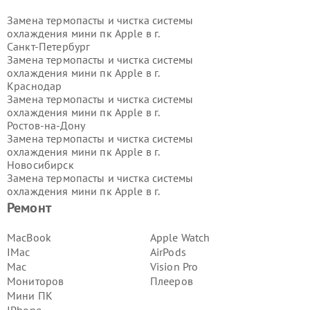
Замена термопасты и чистка системы
охлаждения мини пк Apple в г.
Санкт-Петербург
Замена термопасты и чистка системы
охлаждения мини пк Apple в г.
Краснодар
Замена термопасты и чистка системы
охлаждения мини пк Apple в г.
Ростов-на-Дону
Замена термопасты и чистка системы
охлаждения мини пк Apple в г.
Новосибирск
Замена термопасты и чистка системы
охлаждения мини пк Apple в г.
Екатеринбург
Ремонт
Замена термопасты и чистка системы
охлаждения мини пк Apple в г.
MacBook
Apple Watch
Казань
IMac
AirPods
Замена термопасты и чистка системы
Mac
Vision Pro
охлаждения мини пк Apple в г.
Мониторов
Плееров
Воронеж
Мини ПК
Замена термопасты и чистка системы
охлаждения мини пк Apple в г.