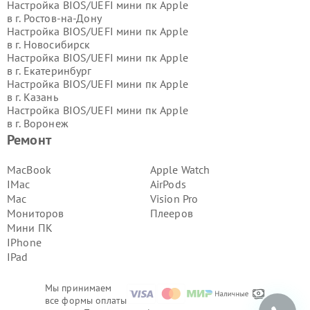
Настройка BIOS/UEFI мини пк Apple
в г.
Ростов-на-Дону
Настройка BIOS/UEFI мини пк Apple
в г.
Новосибирск
Настройка BIOS/UEFI мини пк Apple
в г.
Екатеринбург
Настройка BIOS/UEFI мини пк Apple
в г.
Казань
Настройка BIOS/UEFI мини пк Apple
в г.
Воронеж
Настройка BIOS/UEFI мини пк Apple
Ремонт
в г.
Волгоград
Настройка BIOS/UEFI мини пк Apple
MacBook
Apple Watch
в г.
Самара
IMac
AirPods
Настройка BIOS/UEFI мини пк Apple
Mac
Vision Pro
в г.
Пермь
Мониторов
Плееров
Настройка BIOS/UEFI мини пк Apple
Мини ПК
в г.
Красноярск
Настройка BIOS/UEFI мини пк Apple
IPhone
в г.
Ижевск
IPad
Настройка BIOS/UEFI мини пк Apple
в г.
Челябинск
Мы принимаем
Настройка BIOS/UEFI мини пк Apple
все формы оплаты
в г.
Тюмень