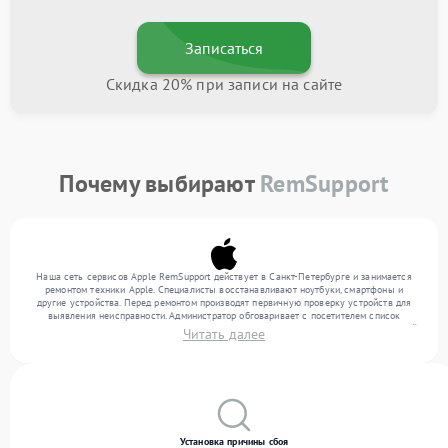
Записаться
Скидка 20% при записи на сайте
Почему выбирают
RemSupport
Наша сеть сервисов Apple RemSupport действует в Санкт-Петербурге и занимается
ремонтом техники Apple. Специалисты восстанавливают ноутбуки, смартфоны и
другие устройства. Перед ремонтом производят первичную проверку устройств для
выявления неисправности. Администратор обговаривает с посетителем список
нужных услуг и цену. Только потом техники осуществляют восстановление с заменой
Читать далее
запчастей по необходимости. По окончании работ их качество подтверждается
финальным контролем всех режимов техники.
Установка причины сбоя