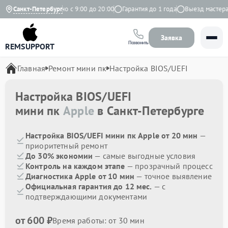
Яндекс
Санкт-Петербург
Ежедневно с 9:00 до 20:00
Гарантия до 1 года
Выезд мастера б
Заявка
Позвонить
REMSUPPORT
Главная
Ремонт мини пк
Настройка BIOS/UEFI
Настройка BIOS/UEFI
мини пк
Apple
в Санкт-Петербурге
Настройка BIOS/UEFI мини пк Apple от 20 мин
—
приоритетный ремонт
До 30% экономии
— самые выгодные условия
Контроль на каждом этапе
— прозрачный процесс
Диагностика Apple от 10 мин
— точное выявление
Официальная гарантия до 12 мес.
— с
подтверждающими документами
от 600 ₽
Время работы: от 30 мин