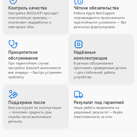
Контроль качества
Чёткие обязательства
Настройка BIOS/UEFI проходит
Работа Apple RemSupport
многоэтапную проверку —
сопровождается прописанными
исключаем недоработки и
гарантийными условиями — без
повторные сбои.
размытых формулировок.
Приоритетное
Надёжные
обслуживание
комплектующие
При гарантийном случае
В рамках обслуживания
настройка bios/uefi выполняется
применяем проверенные детали
вне очереди — быстро устраняем
— для стабильной работы
проблему.
устройства.
Поддержка после
Результат под гарантией
Консультируем по эксплуатации
Наша работа направлена на
— помогаем продлить срок
уверенный результат — берём
службы после выполнения
ответственность за итог.
ремонта.