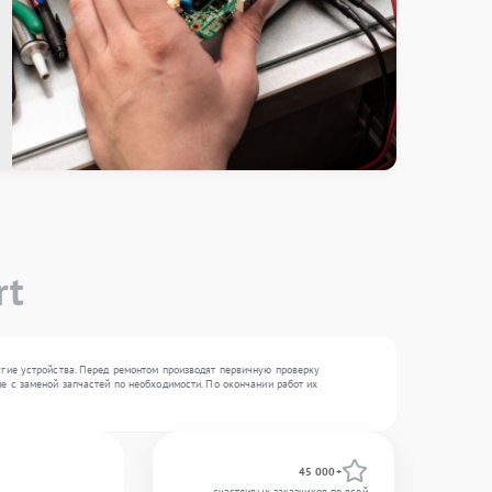
rt
угие устройства. Перед ремонтом производят первичную проверку
е с заменой запчастей по необходимости. По окончании работ их
45 000+
счастливых заказчиков по всей