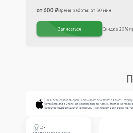
от 600 ₽
Время работы: от 30 мин
Записаться
Скидка 20% пр
П
Наша сеть сервисов Apple RemSupport действует в Санкт-Петербу
устройств для выявления неисправности. Администратор обговарив
качество подтверждается финальным контролем всех режимов тех
12+
лет стажа по обслуживанию