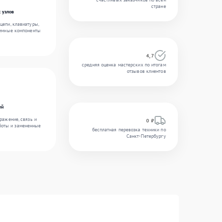
стране
 узлов
цепи, клавиатуры,
аммные компоненты
4,7
средняя оценка мастерских по итогам
отзывов клиентов
ей
ражение, связь и
0 ₽
боты и замененные
бесплатная перевозка техники по
Санкт-Петербургу