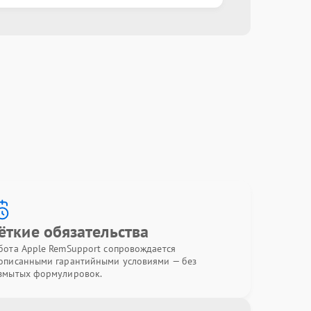
ёткие обязательства
бота Apple RemSupport сопровождается
описанными гарантийными условиями — без
змытых формулировок.