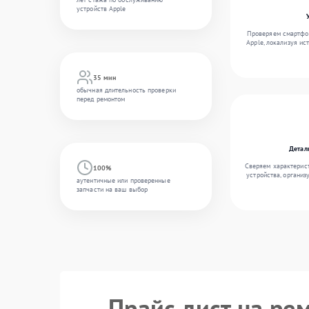
устройств Apple
Проверяем смартфон
Apple, локализуя ис
35 мин
обычная длительность проверки
перед ремонтом
Детал
Сверяем характерис
100%
устройства, организ
аутентичные или проверенные
запчасти на ваш выбор
Прайс лист на ре