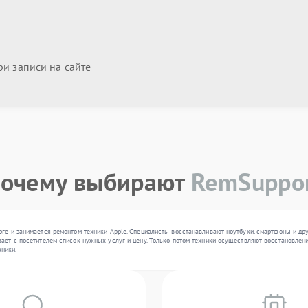
и записи на сайте
очему выбирают
RemSuppo
рге и занимается ремонтом техники Apple. Специалисты восстанавливают ноутбуки, смартфоны и др
ает с посетителем список нужных услуг и цену. Только потом техники осуществляют восстановлени
ники.