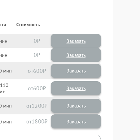
нта
Стоимость
0
Заказать
0
Заказать
600
0
110
600
1200
0
1800
0