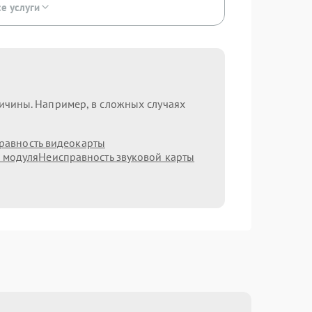
се услуги
ричины. Например, в сложных случаях
равность видеокарты
h модуля
Неисправность звуковой карты