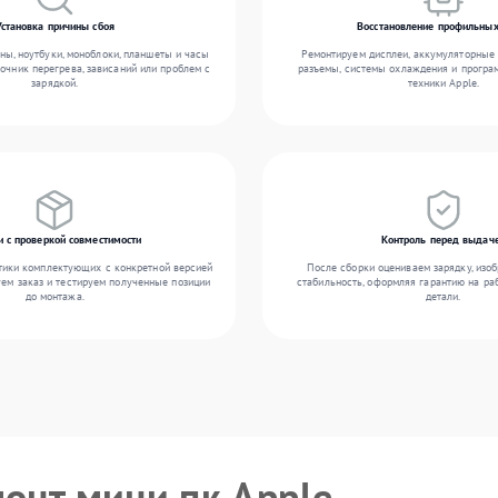
Установка причины сбоя
Восстановление профильных
ы, ноутбуки, моноблоки, планшеты и часы
Ремонтируем дисплеи, аккумуляторные 
точник перегрева, зависаний или проблем с
разъемы, системы охлаждения и прогр
зарядкой.
техники Apple.
и с проверкой совместимости
Контроль перед выдач
тики комплектующих с конкретной версией
После сборки оцениваем зарядку, изоб
уем заказ и тестируем полученные позиции
стабильность, оформляя гарантию на ра
до монтажа.
детали.
монт мини пк Apple