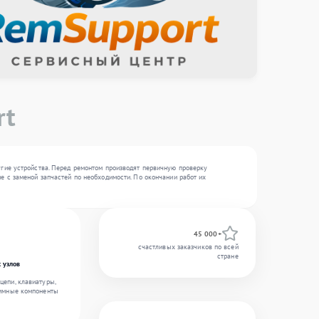
rt
угие устройства. Перед ремонтом производят первичную проверку
е с заменой запчастей по необходимости. По окончании работ их
45 000+
счастливых заказчиков по всей
стране
 узлов
цепи, клавиатуры,
аммные компоненты