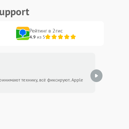
upport
Рейтинг в 2гис
4.9
из 5
Ф
ринимают технику, всё фиксируют. Apple
ремонт A