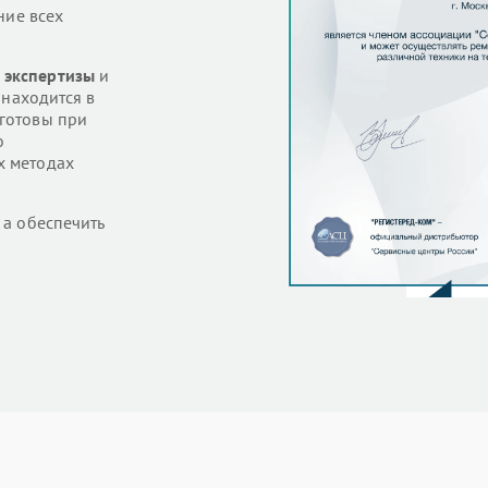
ние всех
 экспертизы
и
 находится в
готовы при
о
х методах
 а обеспечить