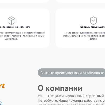
и с проверкой совместимости
Контроль перед выдач
тики комплектующих с конкретной версией
После сборки оцениваем зарядку, изоб
уем заказ и тестируем полученные позиции
стабильность, оформляя гарантию на ра
до монтажа.
детали.
Важные преимущества и особенности
О компании
Мы — специализированный сервисный це
Петербурге. Наша команда работает с у