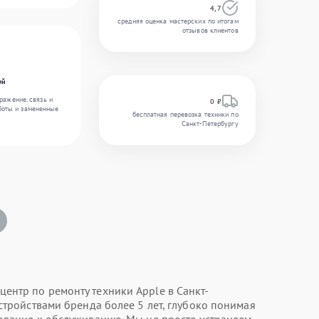
4,7
средняя оценка мастерских по итогам
отзывов клиентов
ей
ражение, связь и
0 ₽
боты и замененные
бесплатная перевозка техники по
Санкт-Петербургу
нтр по ремонту техники Apple в Санкт-
стройствами бренда более 5 лет, глубоко понимая