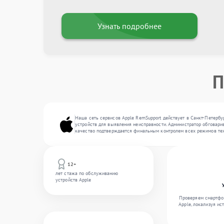
Узнать подробнее
П
Наша сеть сервисов Apple RemSupport действует в Санкт-Петербу
устройств для выявления неисправности. Администратор обговарив
качество подтверждается финальным контролем всех режимов тех
12+
лет стажа по обслуживанию
устройств Apple
Проверяем смартфон
Apple, локализуя ис