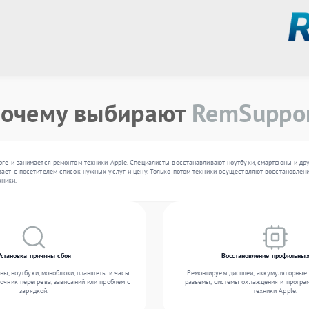
очему выбирают
RemSuppo
рге и занимается ремонтом техники Apple. Специалисты восстанавливают ноутбуки, смартфоны и др
ает с посетителем список нужных услуг и цену. Только потом техники осуществляют восстановлени
ники.
Установка причины сбоя
Восстановление профильных
ы, ноутбуки, моноблоки, планшеты и часы
Ремонтируем дисплеи, аккумуляторные 
точник перегрева, зависаний или проблем с
разъемы, системы охлаждения и прогр
зарядкой.
техники Apple.