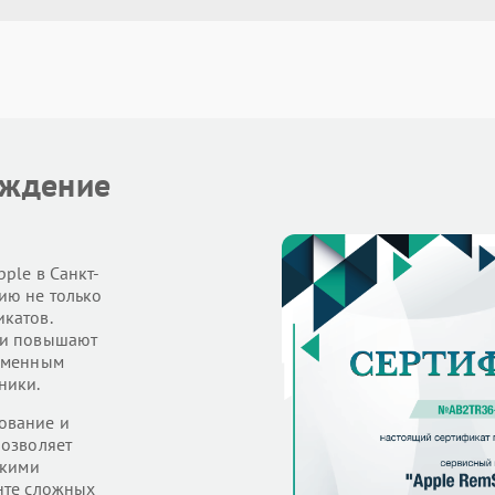
рждение
ple в Санкт-
ию не только
катов.
 и повышают
ременным
ники.
ование и
позволяет
скими
нте сложных